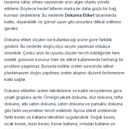
tasarıma sahip olması sayesinde ürün algısı olumlu yönde
etkilenir. Böylece hedef kitlenin marka ile daha güçlü bir bağ
kurması desteklenir. Bu nedenle
Dokuma Etiket
tasarımında
kalite, dayanıklılık ve görsel uyum gibi unsurlara dikkat edilmesi
gerekir.
Dokuma etiket ölçüleri ise kullanılacağı ürüne göre farklılık
gösterir. Bu nedenle doğru ölçü seçimi yapılması oldukça
önemlidir. Çünkü ürün ile uyumlu ölçüler tercih edildiğinde hem
estetik görünüm korunur hem de etiket kullanımında herhangi bir
problem yaşanmaz. Bununla birlikte üretim sürecinde etiket
planlamasının doğru yapılması üretim akışının düzenli ilerlemesine
katkı sağlar.
Dokuma etiketler üretim tekniklerine ve kalite seviyelerine göre
çeşitli gruplara ayrılır. Örneğin jakarlı dokuma, düz dokuma, tafta
dokuma, atkı saten dokuma, saten dokuma ve pamuklu dokuma
gibi farklı seçenekler tercih edilebilir. Ayrıca etiket üretiminde
farklı kesim ve katlama teknikleri uygulanabilir. Soğuk kesim,
sıcak kesim, lazer kesim, kenar katlama, ortadan katlama ve