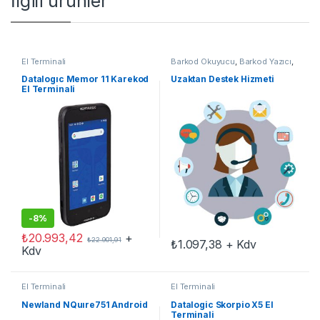
İlgili ürünler
El Terminali
Barkod Okuyucu
,
Barkod Yazıcı
,
El Terminali
,
Yedek Parçalar
Datalogıc Memor 11 Karekod
Uzaktan Destek Hizmeti
El Terminali
-
8%
₺
20.993,42
+
₺
22.901,91
₺
1.097,38
+ Kdv
Kdv
El Terminali
El Terminali
Newland NQuıre751 Android
Datalogic Skorpio X5 El
Terminali