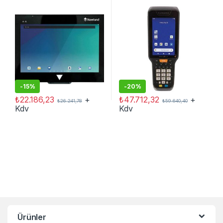
-
15%
-
20%
₺
22.186,23
+
₺
47.712,32
+
₺
26.241,78
₺
59.640,40
Kdv
Kdv
Ürünler