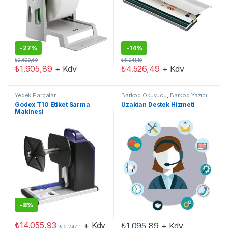
-
27%
-
14%
₺
2.620,60
₺
5.241,19
₺
1.905,89
+ Kdv
₺
4.526,49
+ Kdv
Yedek Parçalar
Barkod Okuyucu
,
Barkod Yazıcı
,
El Terminali
,
Yedek Parçalar
Godex T10 Etiket Sarma
Uzaktan Destek Hizmeti
Makinesi
-
8%
₺
14.055,93
+ Kdv
₺
1.095,89
+ Kdv
₺
15.247,11