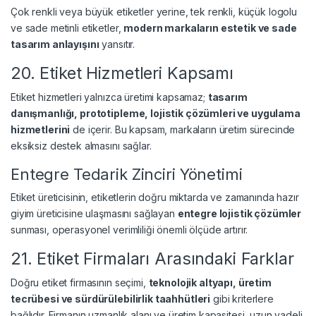
Çok renkli veya büyük etiketler yerine, tek renkli, küçük logolu
ve sade metinli etiketler,
modern markaların estetik ve sade
tasarım anlayışını
yansıtır.
20. Etiket Hizmetleri Kapsamı
Etiket hizmetleri yalnızca üretimi kapsamaz;
tasarım
danışmanlığı, prototipleme, lojistik çözümleri ve uygulama
hizmetlerini
de içerir. Bu kapsam, markaların üretim sürecinde
eksiksiz destek almasını sağlar.
Entegre Tedarik Zinciri Yönetimi
Etiket üreticisinin, etiketlerin doğru miktarda ve zamanında hazır
giyim üreticisine ulaşmasını sağlayan
entegre lojistik çözümler
sunması, operasyonel verimliliği önemli ölçüde artırır.
21. Etiket Firmaları Arasındaki Farklar
Doğru etiket firmasının seçimi,
teknolojik altyapı, üretim
tecrübesi ve sürdürülebilirlik taahhütleri
gibi kriterlere
bağlıdır. Firmanın uzmanlık alanı ve üretim kapasitesi, uzun vadeli