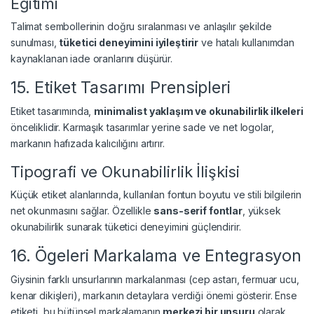
Eğitimi
Talimat sembollerinin doğru sıralanması ve anlaşılır şekilde
sunulması,
tüketici deneyimini iyileştirir
ve hatalı kullanımdan
kaynaklanan iade oranlarını düşürür.
15. Etiket Tasarımı Prensipleri
Etiket tasarımında,
minimalist yaklaşım ve okunabilirlik ilkeleri
önceliklidir. Karmaşık tasarımlar yerine sade ve net logolar,
markanın hafızada kalıcılığını artırır.
Tipografi ve Okunabilirlik İlişkisi
Küçük etiket alanlarında, kullanılan fontun boyutu ve stili bilgilerin
net okunmasını sağlar. Özellikle
sans-serif fontlar
, yüksek
okunabilirlik sunarak tüketici deneyimini güçlendirir.
16. Ögeleri Markalama ve Entegrasyon
Giysinin farklı unsurlarının markalanması (cep astarı, fermuar ucu,
kenar dikişleri), markanın detaylara verdiği önemi gösterir. Ense
etiketi, bu bütünsel markalamanın
merkezi bir unsuru
olarak