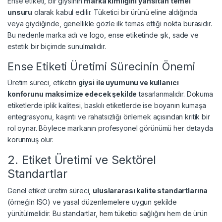
Ense etiketi, bir giysinin
marka kimliğini yansıtan temel
unsuru
olarak kabul edilir. Tüketici bir ürünü eline aldığında
veya giydiğinde, genellikle gözle ilk temas ettiği nokta burasıdır.
Bu nedenle marka adı ve logo, ense etiketinde şık, sade ve
estetik bir biçimde sunulmalıdır.
Ense Etiketi Üretimi Sürecinin Önemi
Üretim süreci, etiketin
giysi ile uyumunu ve kullanıcı
konforunu maksimize edecek şekilde
tasarlanmalıdır. Dokuma
etiketlerde iplik kalitesi, baskılı etiketlerde ise boyanın kumaşa
entegrasyonu, kaşıntı ve rahatsızlığı önlemek açısından kritik bir
rol oynar. Böylece markanın profesyonel görünümü her detayda
korunmuş olur.
2. Etiket Üretimi ve Sektörel
Standartlar
Genel etiket üretim süreci,
uluslararası kalite standartlarına
(örneğin ISO) ve yasal düzenlemelere uygun şekilde
yürütülmelidir. Bu standartlar, hem tüketici sağlığını hem de ürün