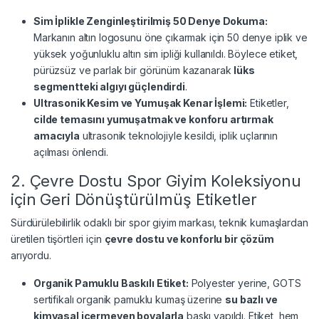
Sim İplikle Zenginleştirilmiş 50 Denye Dokuma:
Markanın altın logosunu öne çıkarmak için 50 denye iplik ve
yüksek yoğunluklu altın sim ipliği kullanıldı. Böylece etiket,
pürüzsüz ve parlak bir görünüm kazanarak
lüks
segmentteki algıyı güçlendirdi
.
Ultrasonik Kesim ve Yumuşak Kenar İşlemi:
Etiketler,
cilde temasını yumuşatmak ve konforu artırmak
amacıyla
ultrasonik teknolojiyle kesildi, iplik uçlarının
açılması önlendi.
2. Çevre Dostu Spor Giyim Koleksiyonu
için Geri Dönüştürülmüş Etiketler
Sürdürülebilirlik odaklı bir spor giyim markası, teknik kumaşlardan
üretilen tişörtleri için
çevre dostu ve konforlu bir çözüm
arıyordu.
Organik Pamuklu Baskılı Etiket:
Polyester yerine, GOTS
sertifikalı organik pamuklu kumaş üzerine
su bazlı ve
kimyasal içermeyen boyalarla
baskı yapıldı. Etiket, hem