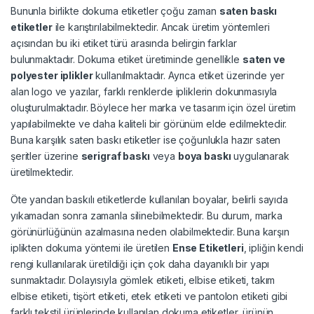
Bununla birlikte dokuma etiketler çoğu zaman
saten baskı
etiketler
ile karıştırılabilmektedir. Ancak üretim yöntemleri
açısından bu iki etiket türü arasında belirgin farklar
bulunmaktadır. Dokuma etiket üretiminde genellikle
saten ve
polyester iplikler
kullanılmaktadır. Ayrıca etiket üzerinde yer
alan logo ve yazılar, farklı renklerde ipliklerin dokunmasıyla
oluşturulmaktadır. Böylece her marka ve tasarım için özel üretim
yapılabilmekte ve daha kaliteli bir görünüm elde edilmektedir.
Buna karşılık saten baskı etiketler ise çoğunlukla hazır saten
şeritler üzerine
serigraf baskı
veya
boya baskı
uygulanarak
üretilmektedir.
Öte yandan baskılı etiketlerde kullanılan boyalar, belirli sayıda
yıkamadan sonra zamanla silinebilmektedir. Bu durum, marka
görünürlüğünün azalmasına neden olabilmektedir. Buna karşın
iplikten dokuma yöntemi ile üretilen
Ense Etiketleri
, ipliğin kendi
rengi kullanılarak üretildiği için çok daha dayanıklı bir yapı
sunmaktadır. Dolayısıyla gömlek etiketi, elbise etiketi, takım
elbise etiketi, tişört etiketi, etek etiketi ve pantolon etiketi gibi
farklı tekstil ürünlerinde kullanılan dokuma etiketler, ürünün