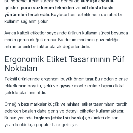
Bu nedenle üretim sürecinde genellikle
yumuşak dokulu
iplikler
,
pürüzsüz kesim teknikleri
ve
cilt dostu baskı
yöntemleri
tercih edilir. Böylece hem estetik hem de rahat bir
kullanım sağlanmış olur.
Ayrıca kaliteli etiketler sayesinde ürünün kullanım süresi boyunca
marka görünürlüğü korunur. Bu durum markanın güvenilirliğini
artıran önemli bir faktör olarak değerlendirilir.
Ergonomik Etiket Tasarımının Püf
Noktaları
Tekstil ürünlerinde ergonomi büyük önem taşır. Bu nedenle ense
etiketlerinin boyutu, şekli ve giysiye monte edilme biçimi dikkatli
şekilde planlanmalıdır.
Örneğin bazı markalar küçük ve minimal etiket tasarımlarını tercih
ederken bazıları daha geniş ve detaylı etiketler kullanmaktadır.
Bunun yanında
tagless (etiketsiz baskı)
çözümleri de son
yıllarda oldukça popüler hale gelmiştir.