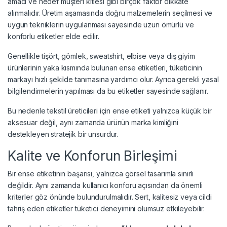
amacı ve hedef müşteri kitlesi gibi birçok faktör dikkate
alınmalıdır. Üretim aşamasında doğru malzemelerin seçilmesi ve
uygun tekniklerin uygulanması sayesinde uzun ömürlü ve
konforlu etiketler elde edilir.
Genellikle tişört, gömlek, sweatshirt, elbise veya dış giyim
ürünlerinin yaka kısmında bulunan ense etiketleri, tüketicinin
markayı hızlı şekilde tanımasına yardımcı olur. Ayrıca gerekli yasal
bilgilendirmelerin yapılması da bu etiketler sayesinde sağlanır.
Bu nedenle tekstil üreticileri için ense etiketi yalnızca küçük bir
aksesuar değil, aynı zamanda ürünün marka kimliğini
destekleyen stratejik bir unsurdur.
Kalite ve Konforun Birleşimi
Bir ense etiketinin başarısı, yalnızca görsel tasarımla sınırlı
değildir. Aynı zamanda kullanıcı konforu açısından da önemli
kriterler göz önünde bulundurulmalıdır. Sert, kalitesiz veya cildi
tahriş eden etiketler tüketici deneyimini olumsuz etkileyebilir.