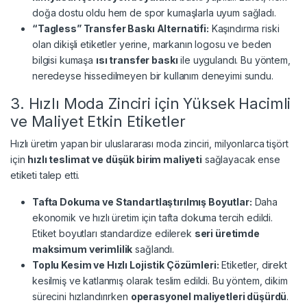
doğa dostu oldu hem de spor kumaşlarla uyum sağladı.
“Tagless” Transfer Baskı Alternatifi:
Kaşındırma riski
olan dikişli etiketler yerine, markanın logosu ve beden
bilgisi kumaşa
ısı transfer baskı
ile uygulandı. Bu yöntem,
neredeyse hissedilmeyen bir kullanım deneyimi sundu.
3. Hızlı Moda Zinciri için Yüksek Hacimli
ve Maliyet Etkin Etiketler
Hızlı üretim yapan bir uluslararası moda zinciri, milyonlarca tişört
için
hızlı teslimat ve düşük birim maliyeti
sağlayacak ense
etiketi talep etti.
Tafta Dokuma ve Standartlaştırılmış Boyutlar:
Daha
ekonomik ve hızlı üretim için tafta dokuma tercih edildi.
Etiket boyutları standardize edilerek
seri üretimde
maksimum verimlilik
sağlandı.
Toplu Kesim ve Hızlı Lojistik Çözümleri:
Etiketler, direkt
kesilmiş ve katlanmış olarak teslim edildi. Bu yöntem, dikim
sürecini hızlandırırken
operasyonel maliyetleri düşürdü
.