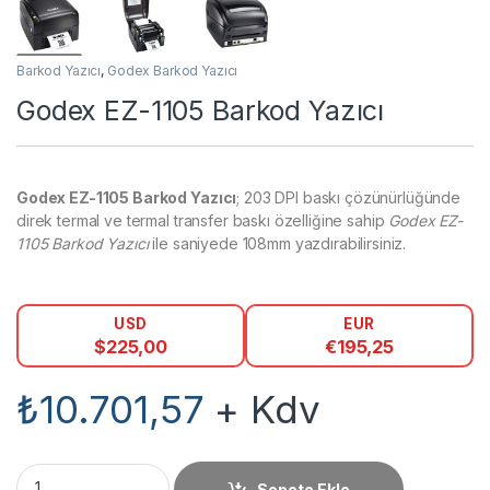
Barkod Yazıcı
,
Godex Barkod Yazıcı
Godex EZ-1105 Barkod Yazıcı
Godex EZ-1105 Barkod Yazıcı
; 203 DPI baskı çözünürlüğünde
direk termal ve termal transfer baskı özelliğine sahip
Godex EZ-
1105 Barkod Yazıcı
ile saniyede 108mm yazdırabilirsiniz.
USD
EUR
$
225,00
€
195,25
₺
10.701,57
+ Kdv
Godex EZ-1105 Barkod Yazıcı miktar
Sepete Ekle