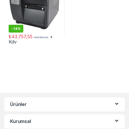
-
14%
₺
43.757,55
+
₺
50.654,12
Kdv
Ürünler
Kurumsal