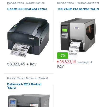
Barkod Yazıcı
,
Godex Barkod
Barkod Yazıcı
,
Tsc Barkod Yazıcı
Yazıcı
Godex G300 Barkod Yazıcı
TSC 246M Pro Barkod Yazıcı
-
7%
₺
36.623,16
+
₺
39.239,10
₺
8.323,45
+ Kdv
Kdv
Barkod Yazıcı
,
Datamax Barkod
Yazıcı
Datamax I-4212 Barkod
Yazıcı