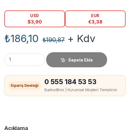
USD
EUR
$
3,90
€
3,38
₺
186,10
+ Kdv
₺
190,87
40mm X 200m Yıkama Kumaşı miktar
Sepete Ekle
0 555 184 53 53
Sipariş Desteği
BarkodBox | Kurumsal Müşteri Temsilcisi
Açıklama