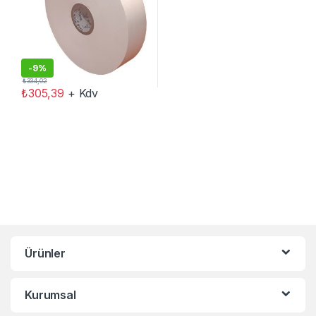
-
9%
₺
334,02
₺
305,39
+ Kdv
Ürünler
Kurumsal