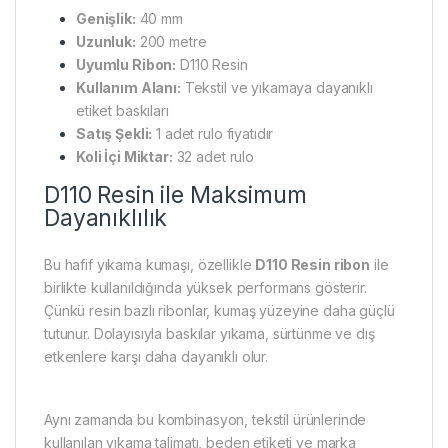
Genişlik:
40 mm
Uzunluk:
200 metre
Uyumlu Ribon:
D110 Resin
Kullanım Alanı:
Tekstil ve yıkamaya dayanıklı
etiket baskıları
Satış Şekli:
1 adet rulo fiyatıdır
Koli İçi Miktar:
32 adet rulo
D110 Resin ile Maksimum
Dayanıklılık
Bu hafif yıkama kumaşı, özellikle
D110 Resin ribon
ile
birlikte kullanıldığında yüksek performans gösterir.
Çünkü resin bazlı ribonlar, kumaş yüzeyine daha güçlü
tutunur. Dolayısıyla baskılar yıkama, sürtünme ve dış
etkenlere karşı daha dayanıklı olur.
Aynı zamanda bu kombinasyon, tekstil ürünlerinde
kullanılan yıkama talimatı, beden etiketi ve marka