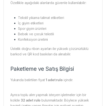
Özellikle aşağıdaki alanlarda güvenle kullanılabilir:
Tekstil yıkama talimat etiketleri
İç giyim etiketleri
Spor giyim ürünleri
Bebek ve çocuk tekstili
Konfeksiyon üretimi
Üstelik doğru ribon ayarları ile yüksek çözünürlüklü
barkod ve QR kod baskıları da alınabilir.
Paketleme ve Satış Bilgisi
Yukarıda belirtilen fiyat
1 adet rulo
içindir.
Ayrıca toplu alım yapmak isteyen işletmeler için bir
kolide
32 adet rulo
bulunmaktadır. Böylece yüksek
hacimli üretim yapan firmalar için maliyet avantajı