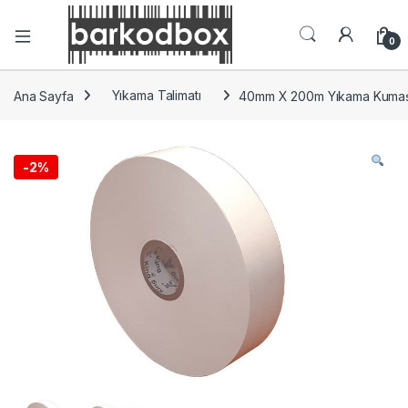
0
Ana Sayfa
Yıkama Talimatı
40mm X 200m Yıkama Kumaş
-
2%