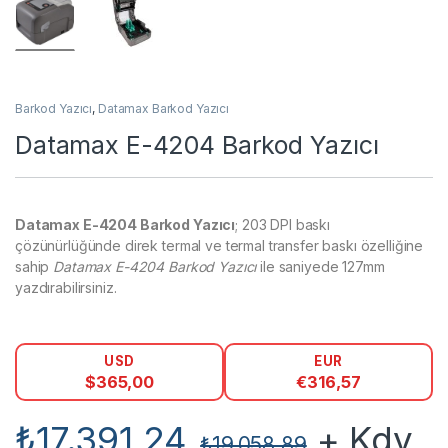
Barkod Yazıcı
,
Datamax Barkod Yazıcı
Datamax E-4204 Barkod Yazıcı
Datamax E-4204 Barkod Yazıcı
; 203 DPI baskı
çözünürlüğünde direk termal ve termal transfer baskı özelliğine
sahip
Datamax E-4204 Barkod Yazıcı
ile saniyede 127mm
yazdırabilirsiniz.
USD
EUR
$
365,00
€
316,57
₺
17.391,24
+ Kdv
₺
19.058,89