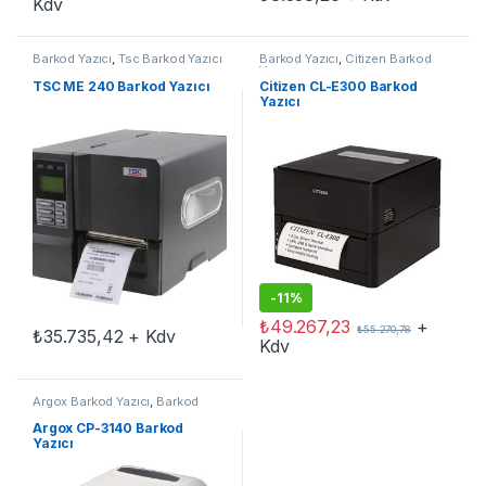
Kdv
Barkod Yazıcı
,
Tsc Barkod Yazıcı
Barkod Yazıcı
,
Citizen Barkod
Yazıcı
TSC ME 240 Barkod Yazıcı
Citizen CL-E300 Barkod
Yazıcı
-
11%
₺
49.267,23
+
₺
55.270,78
₺
35.735,42
+ Kdv
Kdv
Argox Barkod Yazıcı
,
Barkod
Yazıcı
Argox CP-3140 Barkod
Yazıcı