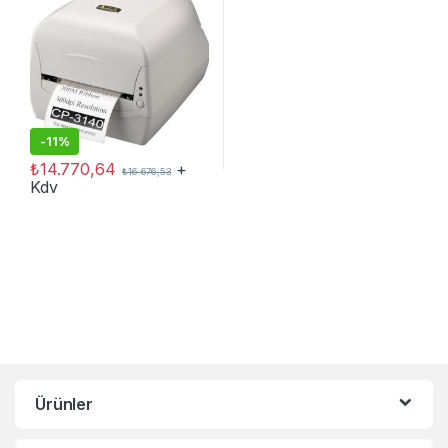
-
11%
₺
14.770,64
+
₺
16.676,53
Kdv
Ürünler