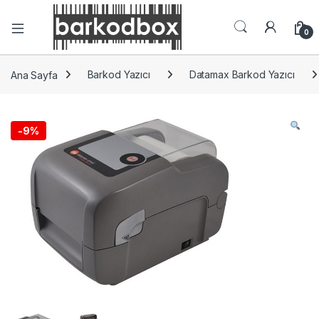
0
Ana Sayfa
Barkod Yazıcı
Datamax Barkod Yazıcı
-
9%