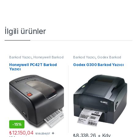
İlgili ürünler
Barkod Yazıcı
,
Honeywell Barkod
Barkod Yazıcı
,
Godex Barkod
Yazıcı
Yazıcı
Honeywell PC42T Barkod
Godex G300 Barkod Yazıcı
Yazıcı
-
15%
₺
12.150,04
+
₺
14.294,17
₺
8.338,26
+ Kdv