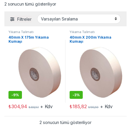
2 sonucun tümü gösteriliyor
Filtreler
Yıkama Talimatı
Yıkama Talimatı
40mm X 175m Yıkama
40mm X 200m Yıkama
Kumaşı
Kumaşı
-
9%
-
3%
₺
304,94
+ Kdv
₺
185,82
+ Kdv
₺
333,53
₺
190,59
2 sonucun tümü gösteriliyor