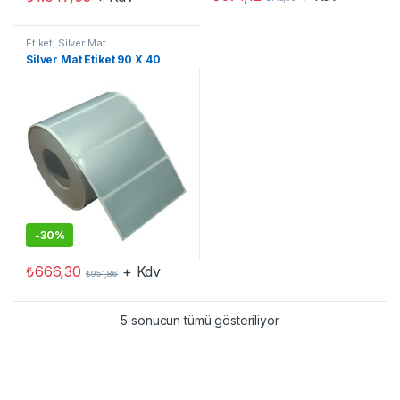
Etiket
,
Silver Mat
Silver Mat Etiket 90 X 40
-
30%
₺
666,30
+ Kdv
₺
951,86
5 sonucun tümü gösteriliyor