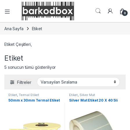
0
Ana Sayfa
Etiket
Etiket Çeşitleri,
Etiket
5 sonucun tümü gösteriliyor
Filtreler
Etiket
,
Termal Etiket
Etiket
,
Silver Mat
50mm x 30mm Termal Etiket
Silver Mat Etiket 20 X 40 5li