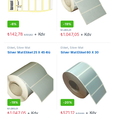
-
6%
-
19%
₺
1.285,01
₺
142,78
+ Kdv
₺
1.047,05
+ Kdv
₺
151,82
Etiket
,
Silver Mat
Etiket
,
Silver Mat
Silver Mat Etiket 25 X 45 4lü
Silver Mat Etiket 60 X 30
-
19%
-
20%
₺
1.285,01
₺
571,12
+ Kdv
₺
1.047,05
+ Kdv
₺
713,90