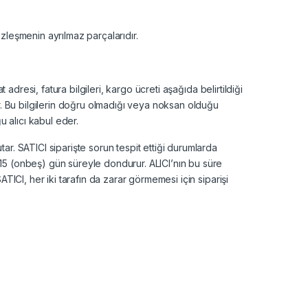
zleşmenin ayrılmaz parçalarıdır.
adresi, fatura bilgileri, kargo ücreti aşağıda belirtildiği
ır. Bu bilgilerin doğru olmadığı veya noksan olduğu
 alıcı kabul eder.
ar. SATICI siparişte sorun tespit ettiği durumlarda
 15 (onbeş) gün süreyle dondurur. ALICI’nın bu süre
TICI, her iki tarafın da zarar görmemesi için siparişi