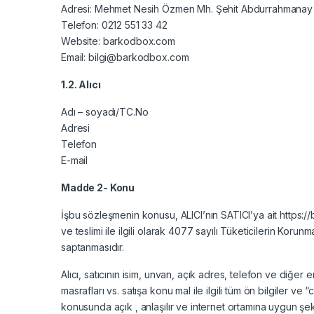
Adresi: Mehmet Nesih Özmen Mh. Şehit Abdurrahmanay S
Telefon: 0212 551 33 42
Website: barkodbox.com
Email: bilgi@barkodbox.com
1.2. Alıcı
Adı – soyadı/TC.No
Adresi
Telefon
E-mail
Madde 2- Konu
İşbu sözleşmenin konusu, ALICI’nın SATICI’ya ait https://b
ve teslimi ile ilgili olarak 4077 sayılı Tüketicilerin K
saptanmasıdır.
Alıcı, satıcının isim, unvan, açık adres, telefon ve diğer er
masrafları vs. satışa konu mal ile ilgili tüm ön bilgiler ve
konusunda açık , anlaşılır ve internet ortamına uygun şekild