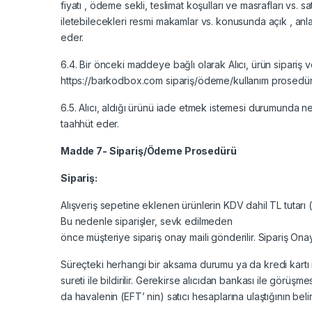
fiyatı , ödeme sekli, teslimat koşulları ve masrafları vs. sa
iletebilecekleri resmi makamlar vs. konusunda açık , anlaş
eder.
6.4. Bir önceki maddeye bağlı olarak Alıcı, ürün sipariş ve
https://barkodbox.com sipariş/ödeme/kullanım prosedürü 
6.5. Alıcı, aldığı ürünü iade etmek istemesi durumunda ne
taahhüt eder.
Madde 7- Sipariş/Ödeme Prosedürü
Sipariş:
Alışveriş sepetine eklenen ürünlerin KDV dahil TL tutarı (T
Bu nedenle siparişler, sevk edilmeden
önce müşteriye sipariş onay maili gönderilir. Sipariş On
Süreçteki herhangi bir aksama durumu ya da kredi kartı ile
sureti ile bildirilir. Gerekirse alıcıdan bankası ile görüşme
da havalenin (EFT’ nin) satıcı hesaplarına ulaştığının belir