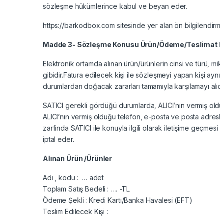
sözleşme hükümlerince kabul ve beyan eder.
https://barkodbox.com sitesinde yer alan ön bilgilendirme
Madde 3- Sözleşme Konusu Ürün/Ödeme/Teslimat Bi
Elektronik ortamda alınan ürün/ürünlerin cinsi ve türü, mikt
gibidir.Fatura edilecek kişi ile sözleşmeyi yapan kişi ay
durumlardan doğacak zararları tamamıyla karşılamayı alı
SATICI gerekli gördüğü durumlarda, ALICI’nın vermiş olduğ
ALICI’nın vermiş olduğu telefon, e-posta ve posta adresl
zarfında SATICI ile konuyla ilgili olarak iletişime geçmes
iptal eder.
Alınan Ürün /Ürünler
Adı , kodu : … adet
Toplam Satış Bedeli : …. -TL
Ödeme Şekli : Kredi Kartı/Banka Havalesi (EFT)
Teslim Edilecek Kişi :