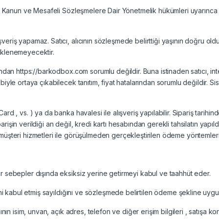
daki Kanun ve Mesafeli Sözleşmelere Dair Yönetmelik hükümleri uyarınc
eriş yapamaz. Satıcı, alıcının sözleşmede belirttiği yaşının doğru olduğ
üklenemeyecektir.
rından https://barkodbox.com sorumlu değildir. Buna istinaden satıcı, i
iyle ortaya çıkabilecek tanıtım, fiyat hatalarından sorumlu değildir. Sis
rd , vs. ) ya da banka havalesi ile alışveriş yapılabilir. Sipariş tarihin
siparişin verildiği an değil, kredi kartı hesabından gerekli tahsilatın yap
 müşteri hizmetleri ile görüşülmeden gerçekleştirilen ödeme yöntemler
r sebepler dışında eksiksiz yerine getirmeyi kabul ve taahhüt eder.
erini kabul etmiş sayıldığını ve sözleşmede belirtilen ödeme şekline u
nın isim, unvan, açık adres, telefon ve diğer erişim bilgileri , satışa ko