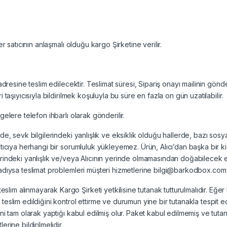
er satıcının anlaşmalı olduğu kargo Şirketine verilir.
n adresine teslim edilecektir. Teslimat süresi, Sipariş onayı mailinin g
 taşıyıcısıyla bildirilmek koşuluyla bu süre en fazla on gün uzatılabilir.
gelere telefon ihbarlı olarak gönderilir.
de, sevk bilgilerindeki yanlışlık ve eksiklik olduğu hallerde, bazı sosya
atıcıya herhangi bir sorumluluk yükleyemez. Ürün, Alıcı’dan başka bir ki
erindeki yanlışlık ve/veya Alıcının yerinde olmamasından doğabilecek e
dıysa teslimat problemleri müşteri hizmetlerine bilgi@barkodbox.com e-ma
m alınmayarak Kargo Şirketi yetkilisine tutanak tutturulmalıdır. Eğer Ka
eslim edildiğini kontrol ettirme ve durumun yine bir tutanakla tespit edi
ni tam olarak yaptığı kabul edilmiş olur. Paket kabul edilmemiş ve tutan
rine bildirilmelidir.