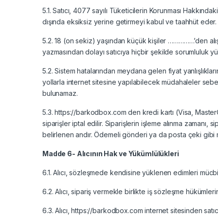
5.1. Satıcı, 4077 sayılı Tüketicilerin Korunması Hakkın
dışında eksiksiz yerine getirmeyi kabul ve taahhüt eder.
5.2. 18 (on sekiz) yaşından küçük kişiler ……………’den alışv
yazmasından dolayı satıcıya hiçbir şekilde sorumluluk y
5.2. Sistem hatalarından meydana gelen fiyat yanlışlıkla
yollarla internet sitesine yapılabilecek müdahaleler sebeb
bulunamaz.
5.3. https://barkodbox.com den kredi kartı (Visa, MasterCa
siparişler iptal edilir. Siparişlerin işleme alınma zamanı, 
belirlenen andır. Ödemeli gönderi ya da posta çeki gibi
Madde 6- Alıcının Hak ve Yükümlülükleri
6.1. Alıcı, sözleşmede kendisine yüklenen edimleri mücbi
6.2. Alıcı, sipariş vermekle birlikte iş sözleşme hüküml
6.3. Alıcı, https://barkodbox.com internet sitesinden satıcı