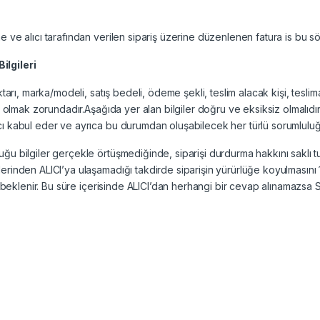
 ve alıcı tarafından verilen sipariş üzerine düzenlenen fatura is bu sö
lgileri
arı, marka/modeli, satış bedeli, ödeme şekli, teslim alacak kişi, teslimat 
nı olmak zorundadır.Aşağıda yer alan bilgiler doğru ve eksiksiz olmalıd
cı kabul eder ve ayrıca bu durumdan oluşabilecek her türlü sorumluluğu
u bilgiler gerçekle örtüşmediğinde, siparişi durdurma hakkını saklı tut
erinden ALICI’ya ulaşamadığı takdirde siparişin yürürlüğe koyulmasını
i beklenir. Bu süre içerisinde ALICI’dan herhangi bir cevap alınamazsa SA