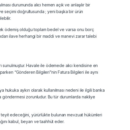
ılması durumunda alıcı hemen açık ve anlaşılır bir
u ve seçimi doğrultusunda ; yeni başka bir ürün
ebilir.
erek ödemiş olduğu toplam bedel ve varsa onu borç
cıdan ilave herhangi bir maddi ve manevi zarar talebi
ları sunulmuştur. Havale ile ödemede alıcı kendisine en
rken “Gönderen Bilgileri”nin Fatura Bilgileri ile aynı
a hukuka aykırı olarak kullanılması nedeni ile ilgili banka
’ya göndermesi zorunludur. Bu tür durumlarda nakliye
yrıca teyit edeceğini, yürürlükte bulunan mevzuat hükümleri
ağını kabul, beyan ve taahhüt eder.