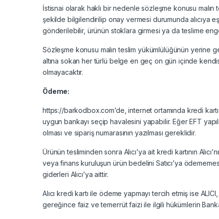
İstisnai olarak haklı bir nedenle sözleşme konusu malın t
şekilde bilgilendirilip onay vermesi durumunda alıcıya eşi
gönderilebilir, ürünün stoklara girmesi ya da teslime enge
Sözleşme konusu malın teslim yükümlülüğünün yerine get
altına sokan her türlü belge en geç on gün içinde kendisi
olmayacaktır.
Ödeme:
https://barkodbox.com’de, internet ortamında kredi kartı 
uygun bankayı seçip havalesini yapabilir. Eğer EFT yapıl
olması ve sipariş numarasının yazılması gereklidir.
Ürünün tesliminden sonra Alıcı’ya ait kredi kartının Alıcı
veya finans kuruluşun ürün bedelini Satıcı’ya ödememesi 
giderleri Alıcı’ya aittir.
Alıcı kredi kartı ile ödeme yapmayı tercih etmiş ise ALICI, 
gereğince faiz ve temerrüt faizi ile ilgili hükümlerin B