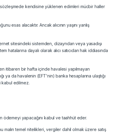
a sözleşmede kendisine yüklenen edimleri mücbir haller
unu esas alacaktır. Ancak alıcının yaşını yanlış
nternet sitesindeki sistemden, dizayndan veya yasadışı
tem hatalarına dayalı olarak alıcı satıcıdan hak iddiasında
den itibaren bir hafta içinde havalesi yapılmayan
ıldığı ya da havalenin (EFT’nin) banka hesaplarına ulaştığı
i kabul edilmez.
ygun ödemeyi yapacağını kabul ve taahhüt eder.
nu malın temel nitelikleri, vergiler dahil olmak üzere satış