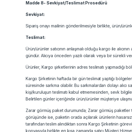
Madde 8- Sevkiyat/Teslimat Prosedürü
Sevkiyat:
Sipariş onayı mailinin gönderilmesiyle birlikte, ürün/ürünl
Teslimat:
Ürün/ürünler satıcının anlaşmalı olduğu kargo ile alıcını
gündür. Alıcıya önceden yazılı olarak veya bir sürekli veri
Ürünler, Kargo şirketlerinin adres teslimatı yapmadığı böl
Kargo Şirketinin haftada bir gün teslimat yaptığı bölgeler
süresinde sarkma olabilir. Bu sarkmalardan dolayı alıcı s
kişi/kuruluşun teslimatı kabul etmemesinden, sevk bilgil
Belirtilen günler içeriğinde ürün/ürünler müşteriye ulaşma
Zarar görmüş paket durumunda; Zarar görmüş paketler tesli
görüşünde ise, paketin orada açılarak ürünlerin hasarsız t
tarafından teslim alındıktan sonra Kargo Şirketinin görevi
kopyasıyla birlikte en kısa zamanda satıcı Müşteri Hizmetle