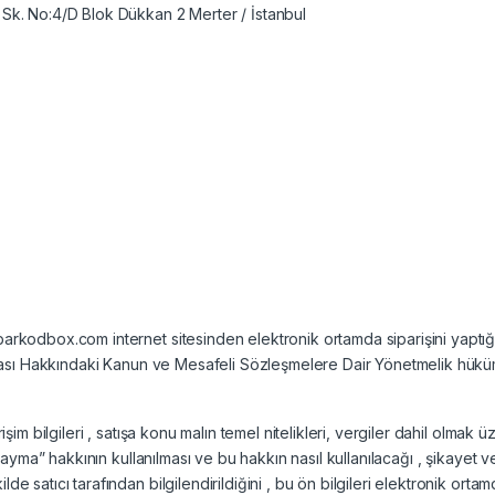
k. No:4/D Blok Dükkan 2 Merter / İstanbul
arkodbox.com internet sitesinden elektronik ortamda siparişini yaptığı aş
orunması Hakkındaki Kanun ve Mesafeli Sözleşmelere Dair Yönetmelik hükü
işim bilgileri , satışa konu malın temel nitelikleri, vergiler dahil olmak ü
 “cayma” hakkının kullanılması ve bu hakkın nasıl kullanılacağı , şikayet ve
e satıcı tarafından bilgilendirildiğini , bu ön bilgileri elektronik ortam