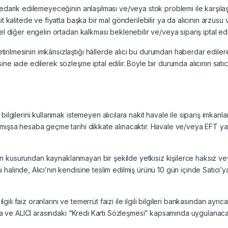
edarik edilemeyeceğinin anlaşılması ve/veya stok problemi ile karşılaş
t kalitede ve fiyatta başka bir mal gönderilebilir ya da alıcının arzus
l diğer engelin ortadan kalkması beklenebilir ve/veya sipariş iptal edil
irilmesinin imkânsızlaştığı hâllerde alıcı bu durumdan haberdar edil
ne iade edilerek sözleşme iptal edilir. Böyle bir durumda alıcının satı
bilgilerini kullanmak istemeyen alıcılara nakit havale ile sipariş imkan
mışsa hesaba geçme tarihi dikkate alınacaktır. Havale ve/veya EFT yapa
’nın kusurundan kaynaklanmayan bir şekilde yetkisiz kişilerce haksız vey
halinde, Alıcı’nın kendisine teslim edilmiş ürünü 10 gün içinde Satıcı
ilgili faiz oranlarını ve temerrüt faizi ile ilgili bilgileri bankasından a
anka ve ALICI arasındaki “Kredi Kartı Sözleşmesi” kapsamında uygulanac