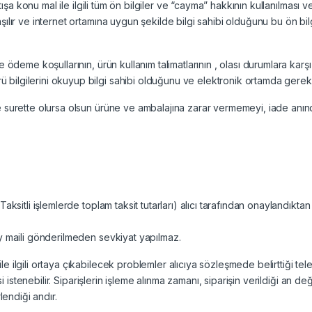
tışa konu mal ile ilgili tüm ön bilgiler ve “cayma” hakkının kullanılması ve
ılır ve internet ortamına uygun şekilde bilgi sahibi olduğunu bu ön bilg
 ödeme koşullarının, ürün kullanım talimatlarının , olası durumlara karşı
bilgilerini okuyup bilgi sahibi olduğunu ve elektronik ortamda gerekli
 surette olursa olsun ürüne ve ambalajına zarar vermemeyi, iade anında
aksitli işlemlerde toplam taksit tutarları) alıcı tarafından onaylandıktan 
ay maili gönderilmeden sevkiyat yapılmaz.
 ilgili ortaya çıkabilecek problemler alıcıya sözleşmede belirttiği tele
si istenebilir. Siparişlerin işleme alınma zamanı, siparişin verildiği an de
lendiği andır.