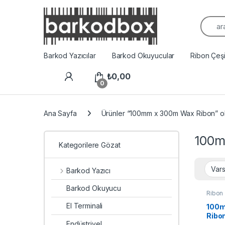
Arama
Barkod Yazıcılar
Barkod Okuyucular
Ribon Çeşit
₺
0,00
0
Ana Sayfa
Ürünler “100mm x 300m Wax Ribon” ola
100m
Kategorilere Gözat
Barkod Yazıcı
Barkod Okuyucu
Ribon
El Terminali
100m
Ribo
Endüstriyel