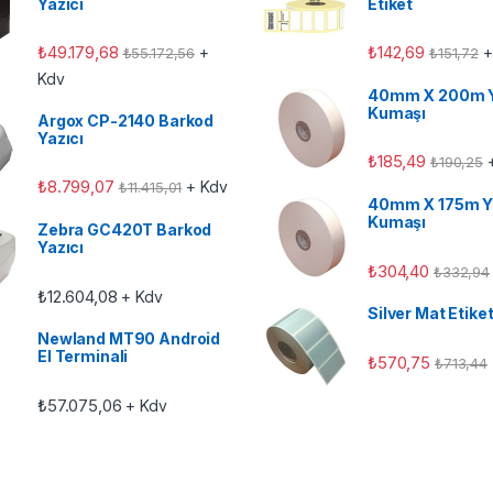
Yazıcı
Etiket
₺
49.179,68
₺
142,69
+
+
₺
55.172,56
₺
151,72
Kdv
40mm X 200m 
Kumaşı
Argox CP-2140 Barkod
Yazıcı
₺
185,49
+
₺
190,25
₺
8.799,07
+ Kdv
₺
11.415,01
40mm X 175m Y
Kumaşı
Zebra GC420T Barkod
Yazıcı
₺
304,40
₺
332,94
₺
12.604,08
+ Kdv
Silver Mat Etike
Newland MT90 Android
El Terminali
₺
570,75
₺
713,44
₺
57.075,06
+ Kdv