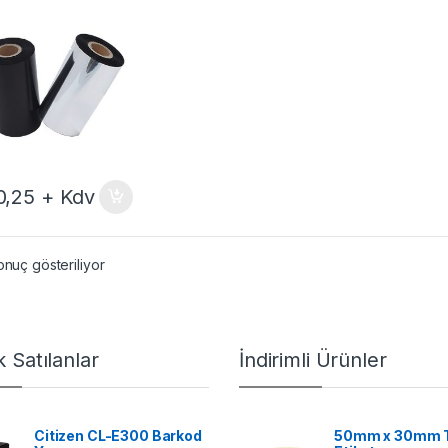
0,25
+ Kdv
onuç gösteriliyor
 Satılanlar
İndirimli Ürünler
Citizen CL-E300 Barkod
50mm x 30mm 