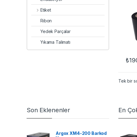
Etiket
Ribon
Yedek Parçalar
Yıkama Talimatı
₺
19
Tek bir s
Son Eklenenler
En Çok
Argox XM4-200 Barkod