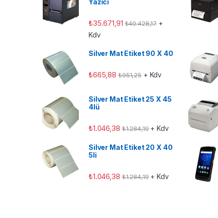
Yazıcı
₺
35.671,91
+
₺
40.428,17
Kdv
Silver Mat Etiket 90 X 40
₺
665,88
+ Kdv
₺
951,25
Silver Mat Etiket 25 X 45
4lü
₺
1.046,38
+ Kdv
₺
1.284,19
Silver Mat Etiket 20 X 40
5li
₺
1.046,38
+ Kdv
₺
1.284,19