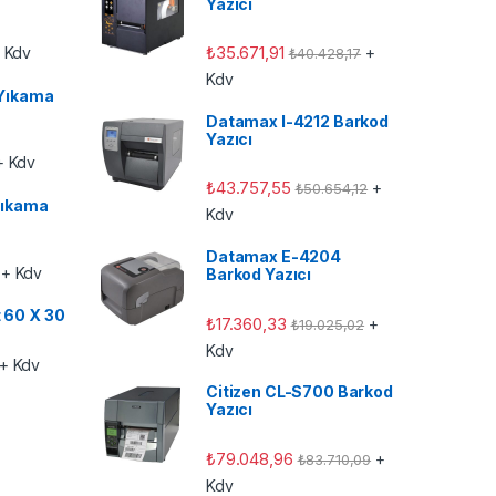
Yazıcı
₺
35.671,91
 Kdv
+
₺
40.428,17
Kdv
Yıkama
Datamax I-4212 Barkod
Yazıcı
 Kdv
₺
43.757,55
+
₺
50.654,12
ıkama
Kdv
Datamax E-4204
+ Kdv
Barkod Yazıcı
t 60 X 30
₺
17.360,33
+
₺
19.025,02
Kdv
+ Kdv
Citizen CL-S700 Barkod
Yazıcı
₺
79.048,96
+
₺
83.710,09
Kdv