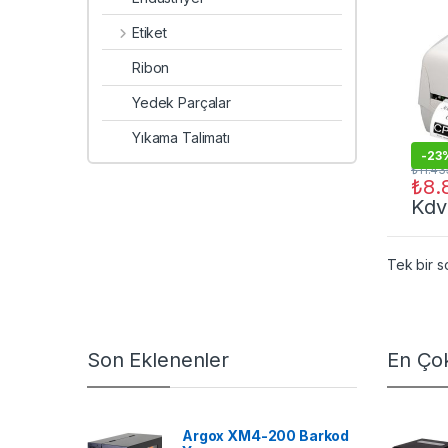
Etiket
Ribon
Yedek Parçalar
Yıkama Talimatı
-
23
₺
11.43
₺
8.
Kdv
Tek bir s
Son Eklenenler
En Çok
Argox XM4-200 Barkod