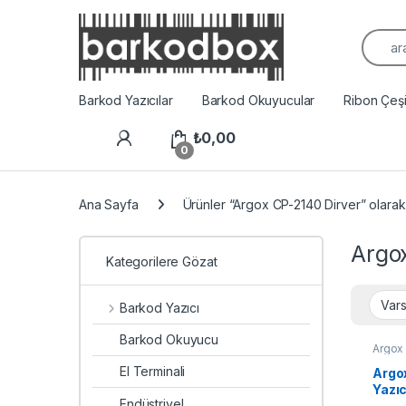
Arama
Barkod Yazıcılar
Barkod Okuyucular
Ribon Çeşit
₺
0,00
0
Ana Sayfa
Ürünler “Argox CP-2140 Dirver” olarak 
Argo
Kategorilere Gözat
Barkod Yazıcı
Barkod Okuyucu
Argox 
Yazıcı
El Terminali
Argo
Yazıc
Endüstriyel