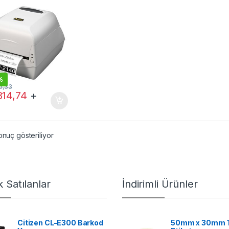
%
5,33
814,74
+
onuç gösteriliyor
 Satılanlar
İndirimli Ürünler
Citizen CL-E300 Barkod
50mm x 30mm 