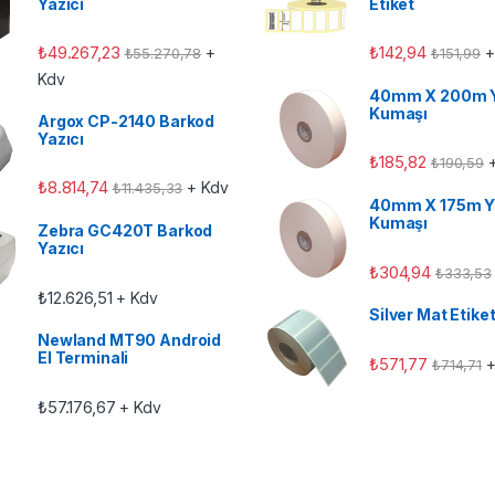
Yazıcı
Etiket
₺
49.267,23
₺
142,94
+
+
₺
55.270,78
₺
151,99
Kdv
40mm X 200m 
Kumaşı
Argox CP-2140 Barkod
Yazıcı
₺
185,82
+
₺
190,59
₺
8.814,74
+ Kdv
₺
11.435,33
40mm X 175m Y
Kumaşı
Zebra GC420T Barkod
Yazıcı
₺
304,94
₺
333,53
₺
12.626,51
+ Kdv
Silver Mat Etike
Newland MT90 Android
El Terminali
₺
571,77
+
₺
714,71
₺
57.176,67
+ Kdv