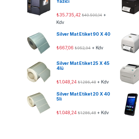
Yazıcı
₺
35.735,42
+
₺
40.500,14
Kdv
Silver Mat Etiket 90 X 40
₺
667,06
+ Kdv
₺
952,94
Silver Mat Etiket 25 X 45
4lü
₺
1.048,24
+ Kdv
₺
1.286,48
Silver Mat Etiket 20 X 40
5li
₺
1.048,24
+ Kdv
₺
1.286,48