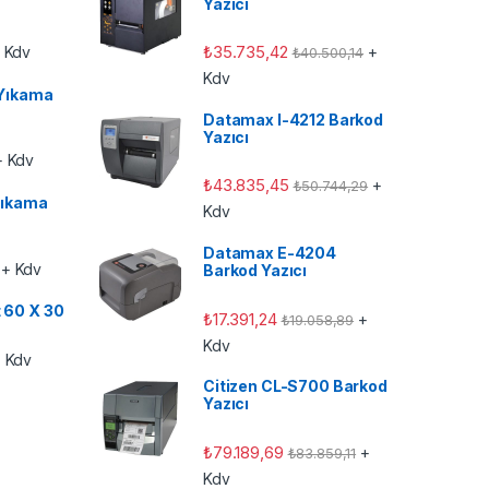
Yazıcı
₺
35.735,42
 Kdv
+
₺
40.500,14
Kdv
Yıkama
Datamax I-4212 Barkod
Yazıcı
 Kdv
₺
43.835,45
+
₺
50.744,29
ıkama
Kdv
Datamax E-4204
+ Kdv
Barkod Yazıcı
t 60 X 30
₺
17.391,24
+
₺
19.058,89
Kdv
 Kdv
Citizen CL-S700 Barkod
Yazıcı
₺
79.189,69
+
₺
83.859,11
Kdv