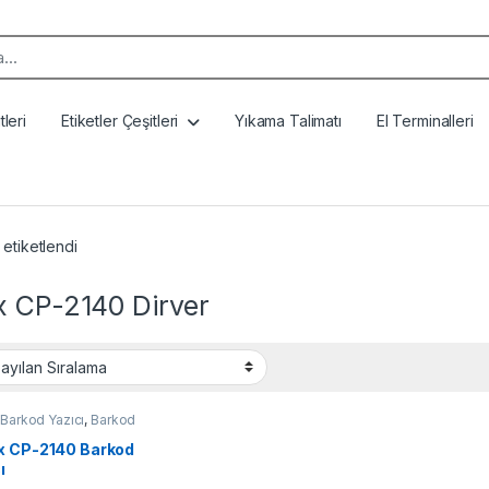
k:
leri
Etiketler Çeşitleri
Yıkama Talimatı
El Terminalleri
etiketlendi
x CP-2140 Dirver
Barkod Yazıcı
,
Barkod
x CP-2140 Barkod
ı