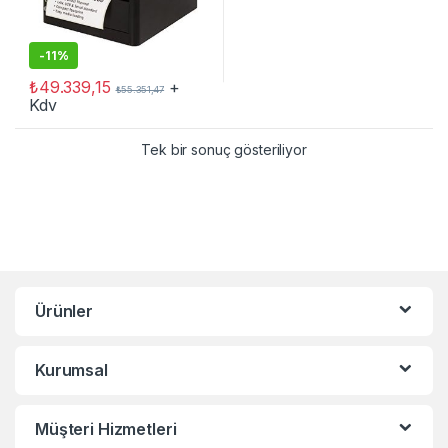
-
11%
₺
49.339,15
+
₺
55.351,47
Kdv
Tek bir sonuç gösteriliyor
Ürünler
Kurumsal
Müşteri Hizmetleri