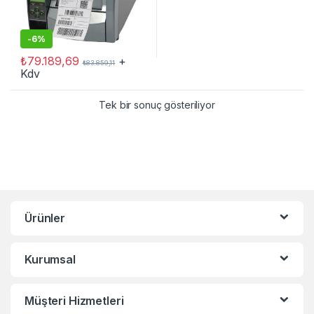
-
6%
₺
79.189,69
+
₺
83.859,11
Kdv
Tek bir sonuç gösteriliyor
Ürünler
Kurumsal
Müşteri Hizmetleri