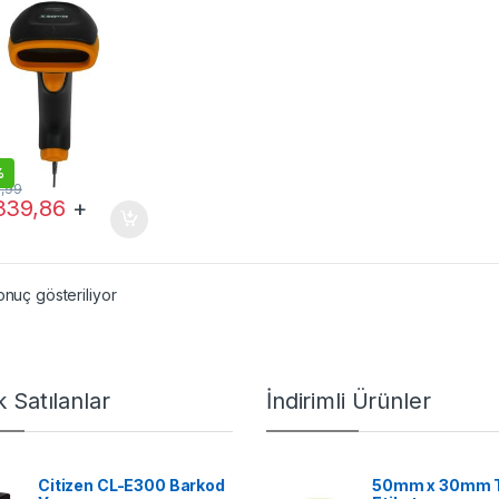
%
6,99
339,86
+
onuç gösteriliyor
 Satılanlar
İndirimli Ürünler
Citizen CL-E300 Barkod
50mm x 30mm 