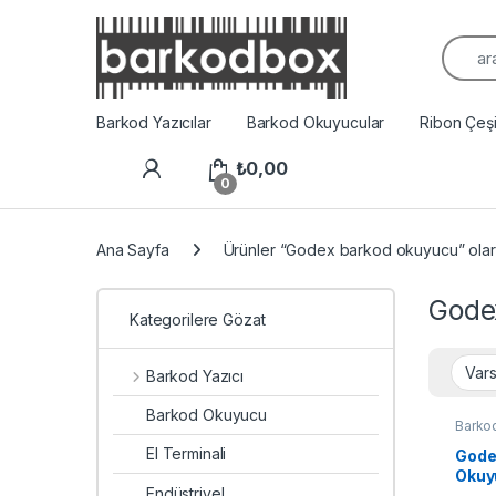
Arama
Barkod Yazıcılar
Barkod Okuyucular
Ribon Çeşit
₺
0,00
0
Ana Sayfa
Ürünler “Godex barkod okuyucu” olara
Gode
Kategorilere Gözat
Barkod Yazıcı
Barkod Okuyucu
Barko
El Terminali
Gode
Okuy
Endüstriyel