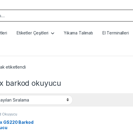
k:
leri
Etiketler Çeşitleri
Yıkama Talimatı
El Terminalleri
k etiketlendi
x barkod okuyucu
d Okuyucu
x GS220 Barkod
ucu