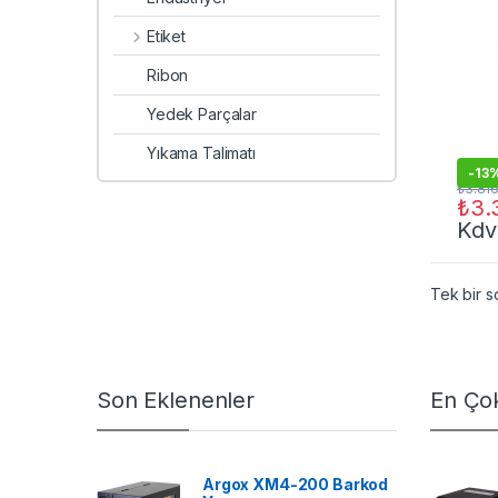
Etiket
Ribon
Yedek Parçalar
Yıkama Talimatı
-
13
₺
3.81
₺
3.
Kdv
Tek bir s
Son Eklenenler
En Çok
Argox XM4-200 Barkod