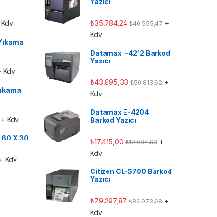
Yazıcı
₺
35.784,24
 Kdv
+
₺
40.555,47
Kdv
Yıkama
Datamax I-4212 Barkod
Yazıcı
 Kdv
₺
43.895,33
+
₺
50.813,62
ıkama
Kdv
Datamax E-4204
+ Kdv
Barkod Yazıcı
t 60 X 30
₺
17.415,00
+
₺
19.084,93
Kdv
+ Kdv
Citizen CL-S700 Barkod
Yazıcı
₺
79.297,87
+
₺
83.973,68
Kdv