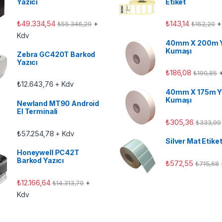
Yazıcı
Etiket
₺
49.334,54
₺
143,14
+
+
₺
55.346,29
₺
152,20
Kdv
40mm X 200m 
Kumaşı
Zebra GC420T Barkod
Yazıcı
₺
186,08
+
₺
190,85
₺
12.643,76
+ Kdv
40mm X 175m Y
Kumaşı
Newland MT90 Android
El Terminali
₺
305,36
₺
333,99
₺
57.254,78
+ Kdv
Silver Mat Etike
Honeywell PC42T
Barkod Yazıcı
₺
572,55
₺
715,68
₺
12.166,64
+
₺
14.313,70
Kdv