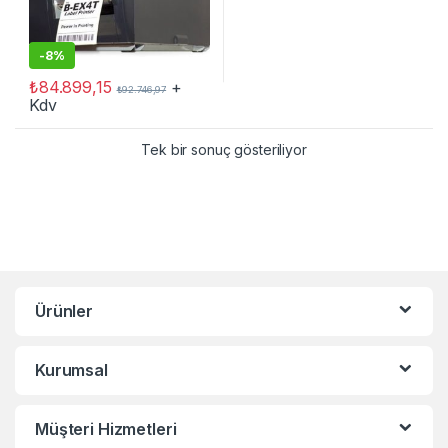
-
8%
₺
84.899,15
+
₺
92.746,97
Kdv
Tek bir sonuç gösteriliyor
Ürünler
Kurumsal
Müşteri Hizmetleri