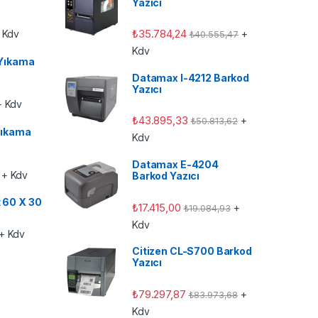
Yazıcı
₺
35.784,24
 Kdv
+
₺
40.555,47
Kdv
Yıkama
Datamax I-4212 Barkod
Yazıcı
 Kdv
₺
43.895,33
+
₺
50.813,62
ıkama
Kdv
Datamax E-4204
+ Kdv
Barkod Yazıcı
t 60 X 30
₺
17.415,00
+
₺
19.084,93
Kdv
+ Kdv
Citizen CL-S700 Barkod
Yazıcı
₺
79.297,87
+
₺
83.973,68
Kdv