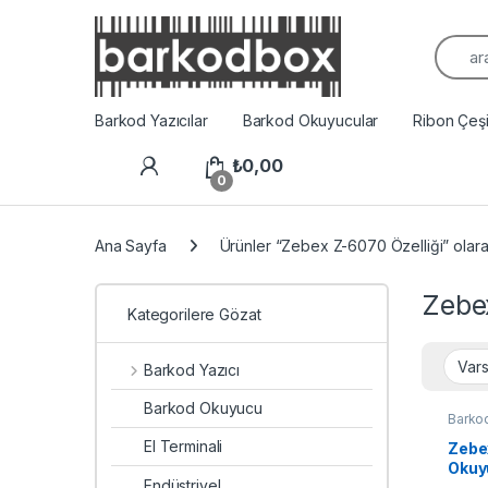
Arama
Barkod Yazıcılar
Barkod Okuyucular
Ribon Çeşit
₺
0,00
0
Ana Sayfa
Ürünler “Zebex Z-6070 Özelliği” olara
Zebe
Kategorilere Gözat
Barkod Yazıcı
Barkod Okuyucu
Barko
El Terminali
Zebe
Okuy
Endüstriyel