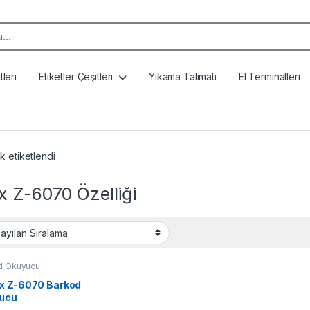
k:
leri
Etiketler Çeşitleri
Yıkama Talimatı
El Terminalleri
k etiketlendi
x Z-6070 Özelliği
d Okuyucu
x Z-6070 Barkod
ucu