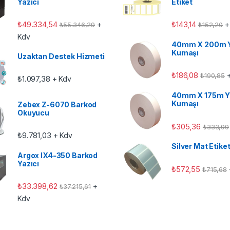
Yazıcı
Etiket
₺
49.334,54
₺
143,14
+
+
₺
55.346,29
₺
152,20
Kdv
40mm X 200m 
Kumaşı
Uzaktan Destek Hizmeti
₺
186,08
+
₺
190,85
₺
1.097,38
+ Kdv
40mm X 175m Y
Kumaşı
Zebex Z-6070 Barkod
Okuyucu
₺
305,36
₺
333,99
₺
9.781,03
+ Kdv
Silver Mat Etike
Argox IX4-350 Barkod
Yazıcı
₺
572,55
₺
715,68
₺
33.398,62
+
₺
37.215,61
Kdv