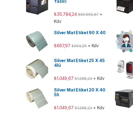
Yazıcı
₺
35.784,24
+
₺
40.555,47
Kdv
Silver Mat Etiket 90 X 40
₺
667,97
+ Kdv
₺
954,25
Silver Mat Etiket 25 X 45
4lü
₺
1.049,67
+ Kdv
₺
1.288,23
Silver Mat Etiket 20 X 40
5li
₺
1.049,67
+ Kdv
₺
1.288,23