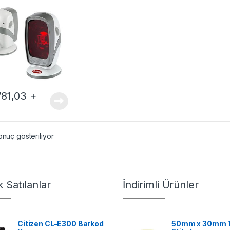
781,03
+
onuç gösteriliyor
 Satılanlar
İndirimli Ürünler
Citizen CL-E300 Barkod
50mm x 30mm 