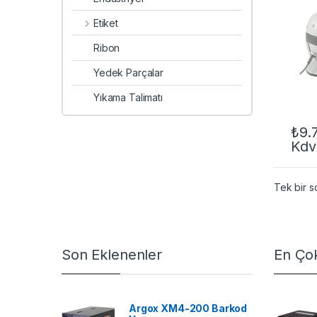
Etiket
Ribon
Yedek Parçalar
Yıkama Talimatı
₺
9.
Kdv
Tek bir s
Son Eklenenler
En Çok
Argox XM4-200 Barkod