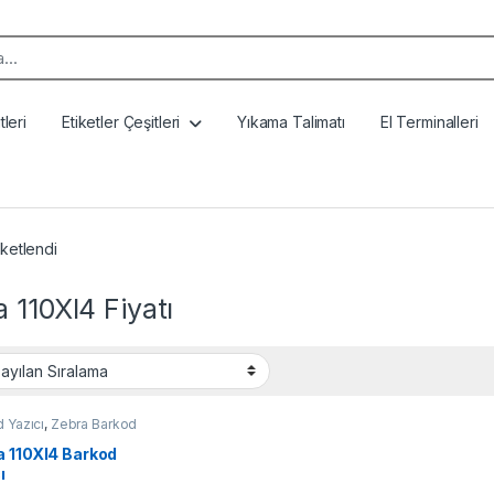
k:
leri
Etiketler Çeşitleri
Yıkama Talimatı
El Terminalleri
iketlendi
 110XI4 Fiyatı
 Yazıcı
,
Zebra Barkod
a 110XI4 Barkod
ı