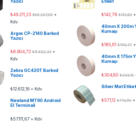
Yazıcı
Etiket
₺
49.211,23
₺
142,78
+
+
₺
55.207,95
₺
151,82
Kdv
40mm X 200m 
Kumaşı
Argox CP-2140 Barkod
Yazıcı
₺
185,61
+
₺
190,37
₺
8.804,72
+
₺
11.422,33
40mm X 175m Y
Kdv
Kumaşı
Zebra GC420T Barkod
₺
304,60
₺
333,15
Yazıcı
Silver Mat Etike
₺
12.612,16
+ Kdv
₺
571,12
+
₺
713,90
Newland MT90 Android
El Terminali
₺
57.111,67
+ Kdv