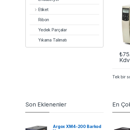
Etiket
Ribon
Yedek Parçalar
Yıkama Talimatı
₺
75
Kdv
Tek bir s
Son Eklenenler
En Çok
Argox XM4-200 Barkod