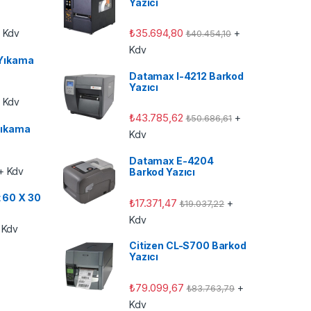
Yazıcı
₺
35.694,80
 Kdv
+
₺
40.454,10
Kdv
Yıkama
Datamax I-4212 Barkod
Yazıcı
 Kdv
₺
43.785,62
+
₺
50.686,61
ıkama
Kdv
Datamax E-4204
+ Kdv
Barkod Yazıcı
t 60 X 30
₺
17.371,47
+
₺
19.037,22
Kdv
 Kdv
Citizen CL-S700 Barkod
Yazıcı
₺
79.099,67
+
₺
83.763,79
Kdv