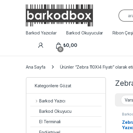
Arama
Barkod Yazıcılar
Barkod Okuyucular
Ribon Çeşit
₺
0,00
0
Ana Sayfa
Ürünler “Zebra 110XI4 Fiyatı” olarak et
Zebra
Kategorilere Gözat
Barkod Yazıcı
Barkod Okuyucu
Barkod
Yazıcı
El Terminali
Zebr
Yazıc
Endüstriyel