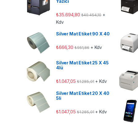
Yazıcı
₺
35.694,80
+
₺
40.454,10
Kdv
Silver Mat Etiket 90 X 40
₺
666,30
+ Kdv
₺
951,86
Silver Mat Etiket 25 X 45
4lü
₺
1.047,05
+ Kdv
₺
1.285,01
Silver Mat Etiket 20 X 40
5li
₺
1.047,05
+ Kdv
₺
1.285,01