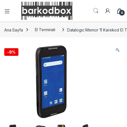
0
Ana Sayfa
El Terminali
Datalogıc Memor 11 Karekod El T
-
8%