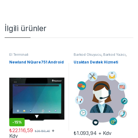
İlgili ürünler
El Terminali
Barkod Okuyucu
,
Barkod Yazıcı
,
El Terminali
,
Yedek Parçalar
Newland NQuıre751 Android
Uzaktan Destek Hizmeti
-
15%
₺
22.116,59
+
₺
26.159,40
₺
1.093,94
+ Kdv
Kdv