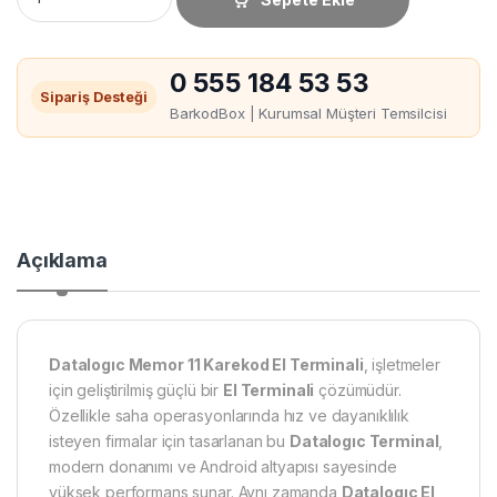
0 555 184 53 53
Sipariş Desteği
BarkodBox | Kurumsal Müşteri Temsilcisi
Açıklama
Datalogıc Memor 11 Karekod El Terminali
, işletmeler
için geliştirilmiş güçlü bir
El Terminali
çözümüdür.
Özellikle saha operasyonlarında hız ve dayanıklılık
isteyen firmalar için tasarlanan bu
Datalogıc Terminal
,
modern donanımı ve Android altyapısı sayesinde
yüksek performans sunar. Aynı zamanda
Datalogıc El