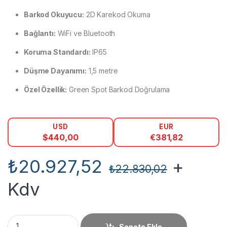
Barkod Okuyucu:
2D Karekod Okuma
Bağlantı:
WiFi ve Bluetooth
Koruma Standardı:
IP65
Düşme Dayanımı:
1,5 metre
Özel Özellik:
Green Spot Barkod Doğrulama
USD
EUR
$
440,00
€
381,82
₺
20.927,52
+
₺
22.830,02
Kdv
Datalogıc Memor 11 Karekod El Terminali miktar
Sepete Ekle