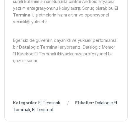
süreli kullanım sunar. Bununla birlikte Android altyapısı
yazılım entegrasyonunu kolaylaştırır. Sonuç olarak bu
El
Terminali
, işletmelerin hızını artırır ve operasyonel
verimliliği yükseltir.
Eğer siz de güvenilir, dayanıklı ve yüksek performanslı
bir
Datalogıc Terminal
arıyorsanız, Datalogıc Memor
11 Karekod El Terminali ihtiyaçlarınıza profesyonel bir
çözüm sunar.
Kategoriler:
El Terminali
Etiketler:
Datalogıc El
Terminali
,
El Terminali