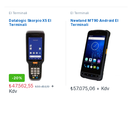
El Terminali
El Terminali
Datalogic Skorpio X5 El
Newland MT90 Android El
Terminali
Terminali
-
20%
₺
47.562,55
+
₺
59.453,19
₺
57.075,06
+ Kdv
Kdv