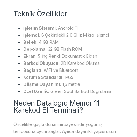
Teknik Özellikler
İşletim Sistemi:
Android 11
İşlemci:
8 Çekirdekli 2.0 GHz Mikro İşlemci
Bellek:
4 GB RAM
Depolama:
32 GB Flash ROM
Ekran:
5 İnç Renkli Dokunmatik Ekran
Barkod Okuyucu:
2D Karekod Okuma
Bağlantı:
WiFi ve Bluetooth
Koruma Standardı:
IP65
Düşme Dayanımı:
1,5 metre
Özel Özellik:
Green Spot Barkod Doğrulama
Neden Datalogıc Memor 11
Karekod El Terminali?
Öncelikle güçlü donanımı sayesinde yoğun iş
temposuna uyum sağlar. Ayrıca dayanıklı yapısı uzun