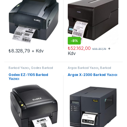
-
8%
₺
52.162,00
+
₺
56.397,78
₺
8.328,79
+ Kdv
Kdv
Barkod Yazıcı
,
Godex Barkod
Argox Barkod Yazıcı
,
Barkod
Yazıcı
Yazıcı
Godex EZ-1105 Barkod
Argox X-2300 Barkod Yazıcı
Yazıcı