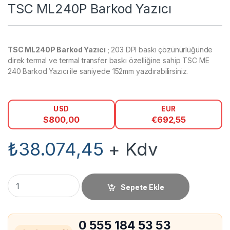
TSC ML240P Barkod Yazıcı
TSC ML240P Barkod Yazıcı
; 203 DPI baskı çözünürlüğünde
direk termal ve termal transfer baskı özelliğine sahip TSC ME
240 Barkod Yazıcı ile saniyede 152mm yazdırabilirsiniz.
USD
EUR
$
800,00
€
692,55
₺
38.074,45
+ Kdv
TSC ML240P Barkod Yazıcı miktar
Sepete Ekle
0 555 184 53 53