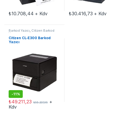
₺
10.708,44
+ Kdv
₺
30.416,73
+ Kdv
Barkod Yazıcı
,
Citizen Barkod
Yazıcı
Citizen CL-E300 Barkod
Yazıcı
-
11%
₺
49.211,23
+
₺
55.207,95
Kdv