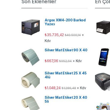
Son Eklenenler
En Çok
Argox XM4-200 Barkod
Yazıcı
₺
35.735,42
+
₺
40.500,14
Kdv
Silver Mat Etiket 90 X 40
₺
667,06
+ Kdv
₺
952,94
Silver Mat Etiket 25 X 45
4lü
₺
1.048,24
+ Kdv
₺
1.286,48
Silver Mat Etiket 20 X 40
5li