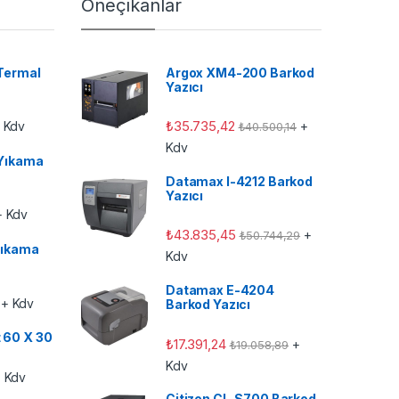
Öneçıkanlar
Termal
Argox XM4-200 Barkod
Yazıcı
₺
35.735,42
 Kdv
+
₺
40.500,14
Kdv
Yıkama
Datamax I-4212 Barkod
Yazıcı
 Kdv
₺
43.835,45
+
₺
50.744,29
ıkama
Kdv
Datamax E-4204
+ Kdv
Barkod Yazıcı
t 60 X 30
₺
17.391,24
+
₺
19.058,89
Kdv
 Kdv
Citizen CL-S700 Barkod