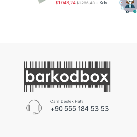
₺
1.048,24
+ Kdv
₺
1.286,48
Canlı Destek Hattı
+90 555 184 53 53