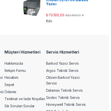
Yazıcı
₺
79.189,69
+
₺
83.859,11
Kdv
Müşteri Hizmetleri
Servis Hizmetleri
Hakkımızda
Barkod Yazıcı Servis
İletişim Formu
Argox Teknik Servis
si
Hesabım
Citizen Barkod Yazıcı
Servisi
Sepet
Datamax Teknik Servis
si̇
Ödeme
Godex Teknik Servis
Teslimat ve İade Koşulları
Honeywell Teknik Servis
Sık Sorulan Sorular