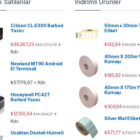
 Satılanlar
İndirimli Ürünler
Citizen CL-E300 Barkod
50mm x 30mm 
Yazıcı
Etiket
₺
49.267,23
₺
142,94
+
+
₺
55.270,78
₺
151,99
Kdv
40mm X 200m 
Kumaşı
Newland MT90 Android
El Terminali
₺
185,82
+
₺
190,59
₺
57.176,67
+ Kdv
40mm X 175m Y
Kumaşı
Honeywell PC42T
Barkod Yazıcı
₺
304,94
₺
333,53
₺
12.150,04
+
₺
14.294,17
Silver Mat Etike
Kdv
₺
571,77
+
₺
714,71
Uzaktan Destek Hizmeti