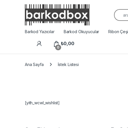
Arama
Barkod Yazıcılar
Barkod Okuyucular
Ribon Çeşit
₺
0,00
0
Ana Sayfa
İstek Listesi
[yith_wcwl_wishlist]