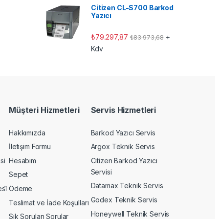
Citizen CL-S700 Barkod
Yazıcı
₺
79.297,87
+
₺
83.973,68
Kdv
Müşteri Hizmetleri
Servis Hizmetleri
Hakkımızda
Barkod Yazıcı Servis
İletişim Formu
Argox Teknik Servis
si
Hesabım
Citizen Barkod Yazıcı
Servisi
Sepet
Datamax Teknik Servis
si̇
Ödeme
Godex Teknik Servis
Teslimat ve İade Koşulları
Honeywell Teknik Servis
Sık Sorulan Sorular