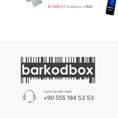
₺
1.049,67
+ Kdv
₺
1.288,23
Canlı Destek Hattı
+90 555 184 53 53