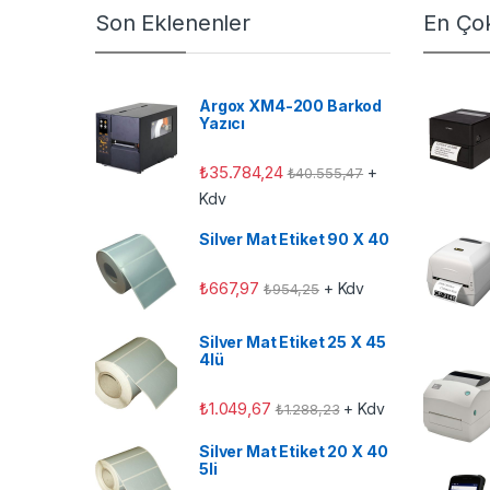
Son Eklenenler
En Çok
Argox XM4-200 Barkod
Yazıcı
₺
35.784,24
+
₺
40.555,47
Kdv
Silver Mat Etiket 90 X 40
₺
667,97
+ Kdv
₺
954,25
Silver Mat Etiket 25 X 45
4lü
₺
1.049,67
+ Kdv
₺
1.288,23
Silver Mat Etiket 20 X 40
5li