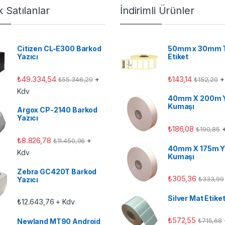
 Satılanlar
İndirimli Ürünler
Citizen CL-E300 Barkod
50mm x 30mm 
Yazıcı
Etiket
₺
49.334,54
₺
143,14
+
+
₺
55.346,29
₺
152,20
Kdv
40mm X 200m 
Kumaşı
Argox CP-2140 Barkod
Yazıcı
₺
186,08
+
₺
190,85
₺
8.826,78
+
₺
11.450,96
40mm X 175m Y
Kdv
Kumaşı
Zebra GC420T Barkod
₺
305,36
₺
333,99
Yazıcı
Silver Mat Etike
₺
12.643,76
+ Kdv
₺
572,55
₺
715,68
Newland MT90 Android