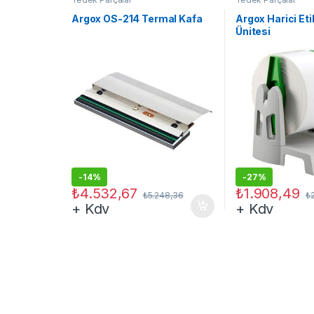
Argox OS-214 Termal Kafa
Argox Harici Et
Ünitesi
-
14%
-
27%
₺
4.532,67
₺
1.908,49
₺
5.248,36
₺
+ Kdv
+ Kdv