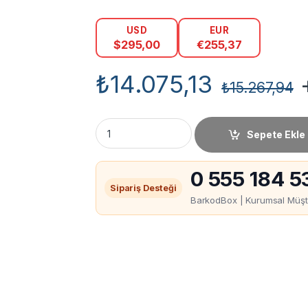
USD
EUR
$
295,00
€
255,37
₺
14.075,13
+
₺
15.267,94
Godex T10 Etiket Sarma Makinesi miktar
Sepete Ekle
0 555 184 5
Sipariş Desteği
BarkodBox | Kurumsal Müşte