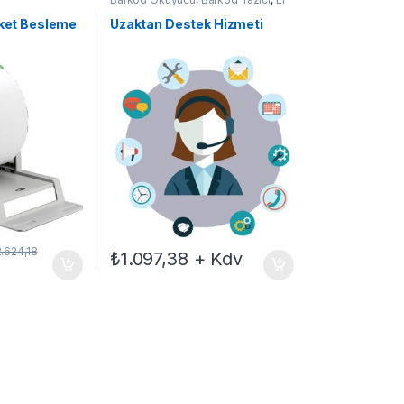
Terminali
,
Yedek Parçalar
iket Besleme
Uzaktan Destek Hizmeti
2.624,18
₺
1.097,38
+ Kdv