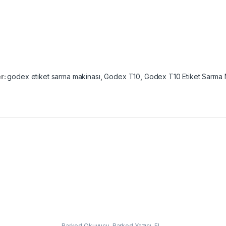
er:
godex etiket sarma makinası
,
Godex T10
,
Godex T10 Etiket Sarma 
Barkod Okuyucu
,
Barkod Yazıcı
,
El