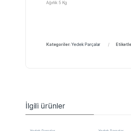
Ağırlık 5 Kg
Kategoriler:
Yedek Parçalar
Etiketl
İlgili ürünler
Yedek Parçalar
Yedek Parçalar