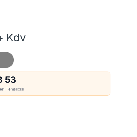
 Kdv
3 53
ri Temsilcisi