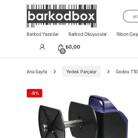
Arama
Barkod Yazıcılar
Barkod Okuyucular
Ribon Çeşit
₺
0,00
0
Ana Sayfa
Yedek Parçalar
Godex T10 
-
8%