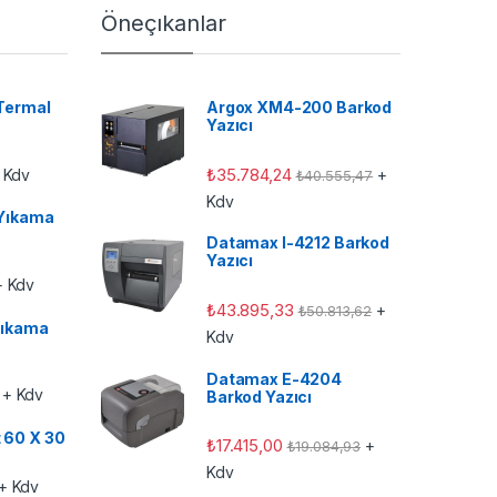
Öneçıkanlar
Termal
Argox XM4-200 Barkod
Yazıcı
₺
35.784,24
 Kdv
+
₺
40.555,47
Kdv
Yıkama
Datamax I-4212 Barkod
Yazıcı
 Kdv
₺
43.895,33
+
₺
50.813,62
ıkama
Kdv
Datamax E-4204
+ Kdv
Barkod Yazıcı
t 60 X 30
₺
17.415,00
+
₺
19.084,93
Kdv
+ Kdv