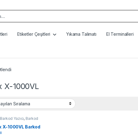
k:
leri
Etiketler Çeşitleri
Yıkama Talimatı
El Terminalleri
tlendi
x X-1000VL
Barkod Yazıcı
,
Barkod
x X-1000VL Barkod
ı