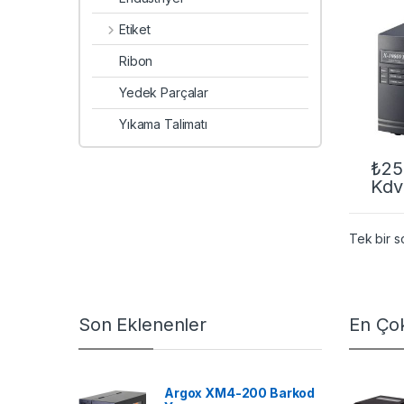
Etiket
Ribon
Yedek Parçalar
Yıkama Talimatı
₺
25
Kdv
Tek bir s
Son Eklenenler
En Çok
Argox XM4-200 Barkod