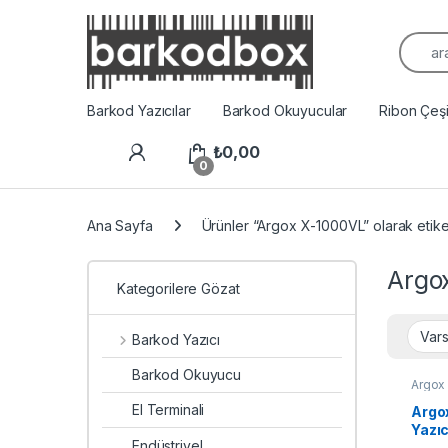
Arama
Barkod Yazıcılar
Barkod Okuyucular
Ribon Çeşit
₺
0,00
0
Ana Sayfa
Ürünler “Argox X-1000VL” olarak etike
Argo
Kategorilere Gözat
Barkod Yazıcı
Barkod Okuyucu
Argox 
Yazıcı
El Terminali
Argo
Yazıc
Endüstriyel