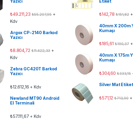
Yazıcı
Etiket
₺
49.211,23
₺
142,78
+
+
₺
55.207,95
₺
151,82
Kdv
40mm X 200m 
Kumaşı
Argox CP-2140 Barkod
Yazıcı
₺
185,61
+
₺
190,37
₺
8.804,72
+
₺
11.422,33
40mm X 175m Y
Kdv
Kumaşı
Zebra GC420T Barkod
₺
304,60
₺
333,15
Yazıcı
Silver Mat Etike
₺
12.612,16
+ Kdv
₺
571,12
+
₺
713,90
Newland MT90 Android
El Terminali
₺
57.111,67
+ Kdv