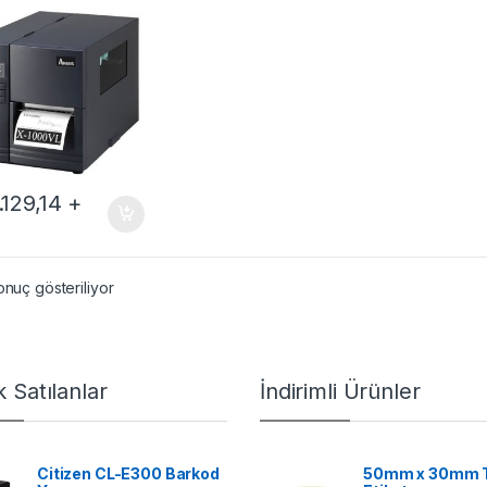
.129,14
+
onuç gösteriliyor
 Satılanlar
İndirimli Ürünler
Citizen CL-E300 Barkod
50mm x 30mm 