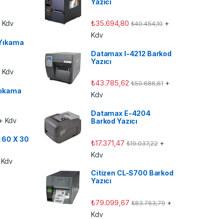
Yazıcı
₺
35.694,80
 Kdv
+
₺
40.454,10
Kdv
Yıkama
Datamax I-4212 Barkod
Yazıcı
 Kdv
₺
43.785,62
+
₺
50.686,61
ıkama
Kdv
Datamax E-4204
+ Kdv
Barkod Yazıcı
t 60 X 30
₺
17.371,47
+
₺
19.037,22
Kdv
 Kdv
Citizen CL-S700 Barkod
Yazıcı
₺
79.099,67
+
₺
83.763,79
Kdv