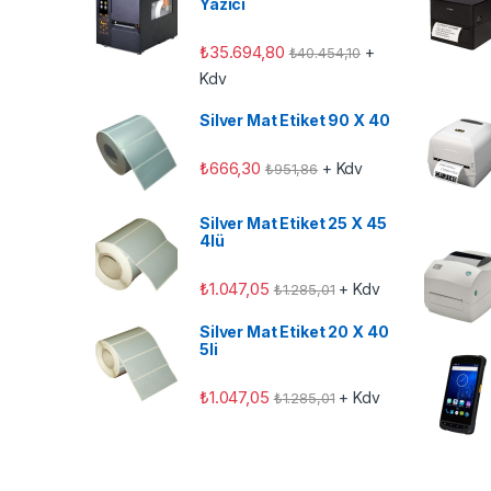
Yazıcı
₺
35.694,80
+
₺
40.454,10
Kdv
Silver Mat Etiket 90 X 40
₺
666,30
+ Kdv
₺
951,86
Silver Mat Etiket 25 X 45
4lü
₺
1.047,05
+ Kdv
₺
1.285,01
Silver Mat Etiket 20 X 40
5li
₺
1.047,05
+ Kdv
₺
1.285,01