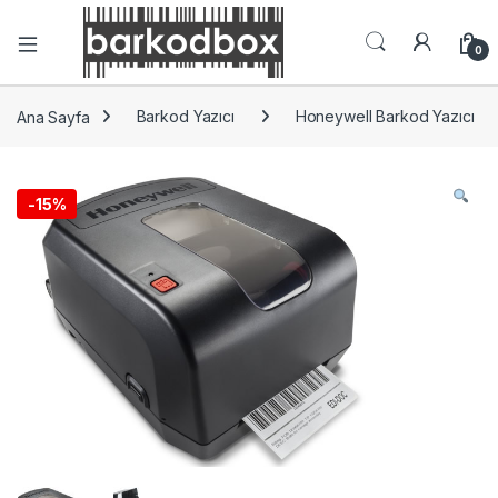
0
Ana Sayfa
Barkod Yazıcı
Honeywell Barkod Yazıcı
-
15%