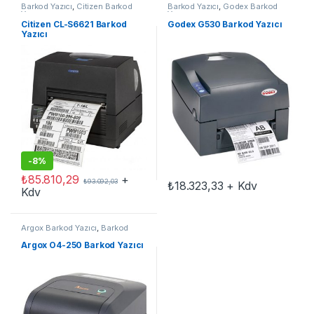
Barkod Yazıcı
,
Citizen Barkod
Barkod Yazıcı
,
Godex Barkod
Yazıcı
Yazıcı
Citizen CL-S6621 Barkod
Godex G530 Barkod Yazıcı
Yazıcı
-
8%
₺
85.810,29
+
₺
93.092,03
₺
18.323,33
+ Kdv
Kdv
Argox Barkod Yazıcı
,
Barkod
Yazıcı
Argox O4-250 Barkod Yazıcı