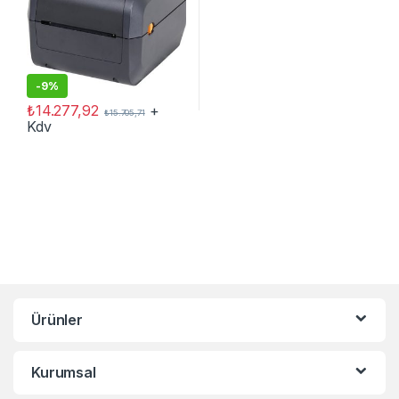
-
9%
₺
14.277,92
+
₺
15.705,71
Kdv
Ürünler
Kurumsal