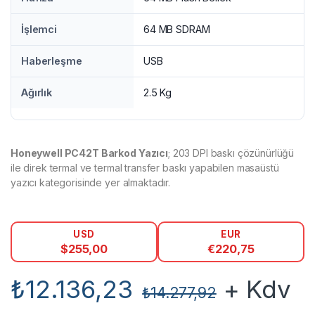
İşlemci
64 MB SDRAM
Haberleşme
USB
Ağırlık
2.5 Kg
Honeywell PC42T Barkod Yazıcı
; 203 DPI baskı çözünürlüğü
ile direk termal ve termal transfer baskı yapabilen masaüstü
yazıcı kategorisinde yer almaktadır.
USD
EUR
$
255,00
€
220,75
₺
12.136,23
+ Kdv
₺
14.277,92