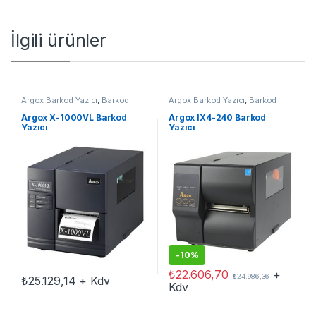
İlgili ürünler
Argox Barkod Yazıcı
,
Barkod
Argox Barkod Yazıcı
,
Barkod
Yazıcı
Yazıcı
Argox X-1000VL Barkod
Argox IX4-240 Barkod
Yazıcı
Yazıcı
-
10%
₺
22.606,70
+
₺
24.986,36
₺
25.129,14
+ Kdv
Kdv