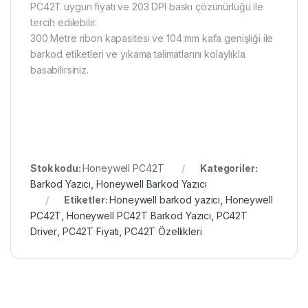
PC42T uygun fiyatı ve 203 DPI baskı çözünürlüğü ile
tercih edilebilir.
300 Metre ribon kapasitesi ve 104 mm kafa genişliği ile
barkod etiketleri ve yıkama talimatlarını kolaylıkla
basabilirsiniz.
Stok kodu:
Honeywell PC42T
Kategoriler:
Barkod Yazıcı
,
Honeywell Barkod Yazıcı
Etiketler:
Honeywell barkod yazıcı
,
Honeywell
PC42T
,
Honeywell PC42T Barkod Yazıcı
,
PC42T
Driver
,
PC42T Fiyatı
,
PC42T Özellikleri