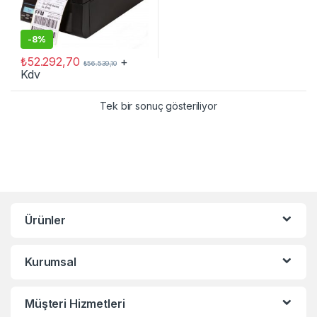
-
8%
₺
52.292,70
+
₺
56.539,10
Kdv
Tek bir sonuç gösteriliyor
Ürünler
Kurumsal
Müşteri Hizmetleri