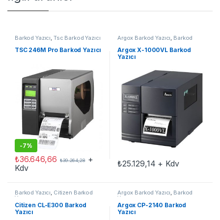
Barkod Yazıcı
,
Tsc Barkod Yazıcı
Argox Barkod Yazıcı
,
Barkod
Yazıcı
TSC 246M Pro Barkod Yazıcı
Argox X-1000VL Barkod
Yazıcı
-
7%
₺
36.646,66
+
₺
39.264,28
₺
25.129,14
+ Kdv
Kdv
Barkod Yazıcı
,
Citizen Barkod
Argox Barkod Yazıcı
,
Barkod
Yazıcı
Yazıcı
Citizen CL-E300 Barkod
Argox CP-2140 Barkod
Yazıcı
Yazıcı