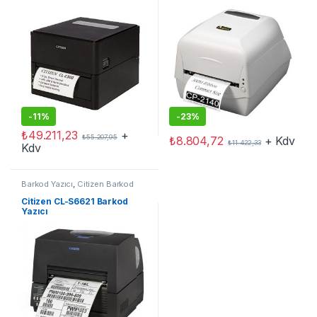
-
11%
-
23%
₺
49.211,23
+
₺
55.207,95
₺
8.804,72
+ Kdv
₺
11.422,33
Kdv
Barkod Yazıcı
,
Citizen Barkod
Yazıcı
Citizen CL-S6621 Barkod
Yazıcı