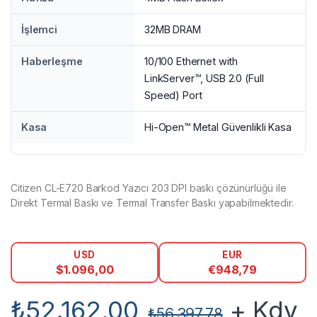
İşlemci
32MB DRAM
Haberleşme
10/100 Ethernet with
LinkServer™, USB 2.0 (Full
Speed) Port
Kasa
Hi-Open™ Metal Güvenlikli Kasa
Citizen CL-E720 Barkod Yazıcı 203 DPI baskı çözünürlüğü ile
Direkt Termal Baskı ve Termal Transfer Baskı yapabilmektedir.
USD
EUR
$
1.096,00
€
948,79
₺
52.162,00
+ Kdv
₺
56.397,78