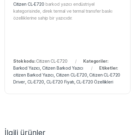
Citizen CL-E720
barkod yazıcı endüstriyel
kategorisinde, direk termal ve termal transfer baskı
özelliklerine sahip bir yazıcıdır.
Stok kodu:
Citizen CL-E720
Kategoriler:
Barkod Yazıcı
,
Citizen Barkod Yazıcı
Etiketler:
citizen Barkod Yazıcı
,
Citizen CL-E720
,
Citizen CL-E720
Driver
,
CL-E720
,
CL-E720 Fiyatı
,
CL-E720 Özellikleri
İlgili ürünler