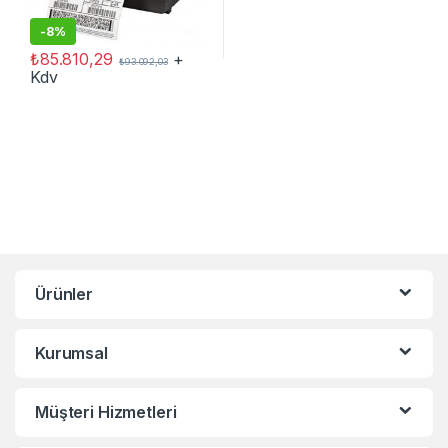
-
8%
₺
85.810,29
+
₺
93.092,03
Kdv
Ürünler
Kurumsal
Müşteri Hizmetleri