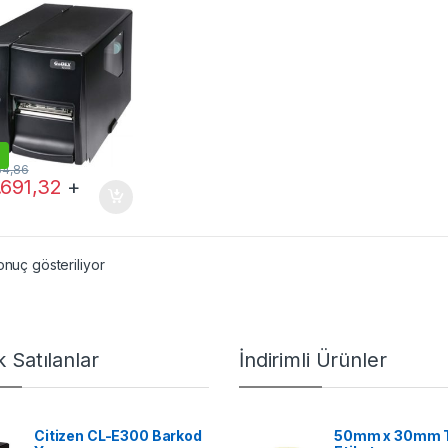
64,86
.691,32
+
onuç gösteriliyor
 Satılanlar
İndirimli Ürünler
Citizen CL-E300 Barkod
50mm x 30mm 