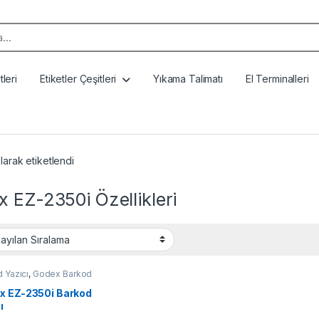
k:
leri
Etiketler Çeşitleri
Yıkama Talimatı
El Terminalleri
larak etiketlendi
 EZ-2350i Özellikleri
 Yazıcı
,
Godex Barkod
x EZ-2350i Barkod
ı