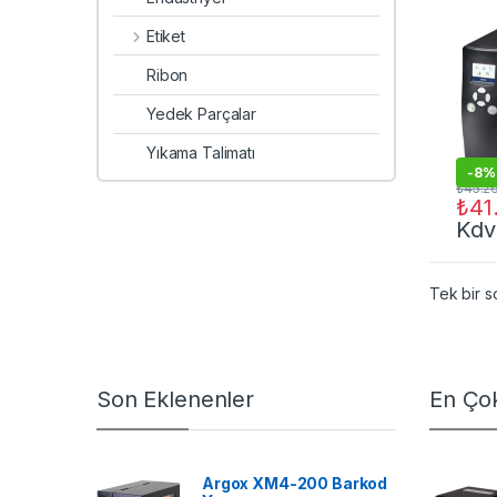
Etiket
Ribon
Yedek Parçalar
Yıkama Talimatı
-
8%
₺
45.2
₺
41
Kdv
Tek bir s
Son Eklenenler
En Çok
Argox XM4-200 Barkod