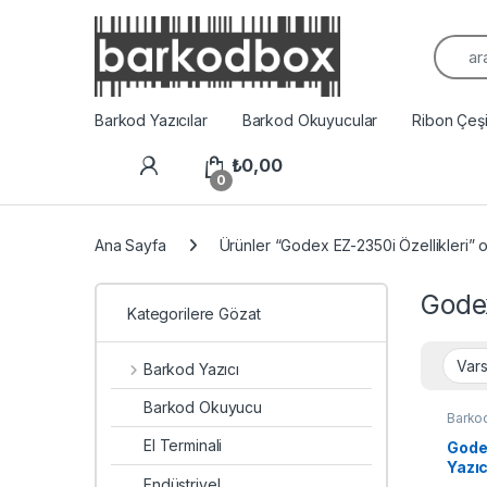
Arama
Barkod Yazıcılar
Barkod Okuyucular
Ribon Çeşit
₺
0,00
0
Ana Sayfa
Ürünler “Godex EZ-2350i Özellikleri” o
Godex
Kategorilere Gözat
Barkod Yazıcı
Barkod Okuyucu
Barkod
Yazıcı
El Terminali
Gode
Yazıc
Endüstriyel