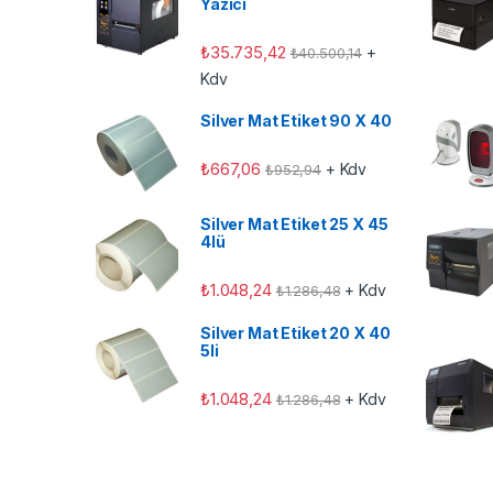
Yazıcı
₺
35.735,42
+
₺
40.500,14
Kdv
Silver Mat Etiket 90 X 40
₺
667,06
+ Kdv
₺
952,94
Silver Mat Etiket 25 X 45
4lü
₺
1.048,24
+ Kdv
₺
1.286,48
Silver Mat Etiket 20 X 40
5li
₺
1.048,24
+ Kdv
₺
1.286,48