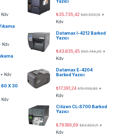
Yazıcı
₺
35.735,42
 Kdv
+
₺
40.500,14
Kdv
Yıkama
Datamax I-4212 Barkod
Yazıcı
 Kdv
₺
43.835,45
+
₺
50.744,29
ıkama
Kdv
Datamax E-4204
+ Kdv
Barkod Yazıcı
t 60 X 30
₺
17.391,24
+
₺
19.058,89
Kdv
 Kdv
Citizen CL-S700 Barkod
Yazıcı
₺
79.189,69
+
₺
83.859,11
Kdv