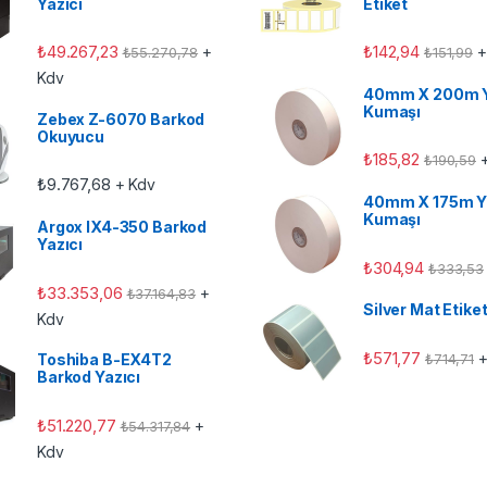
Yazıcı
Etiket
₺
49.267,23
₺
142,94
+
+
₺
55.270,78
₺
151,99
Kdv
40mm X 200m 
Kumaşı
Zebex Z-6070 Barkod
Okuyucu
₺
185,82
+
₺
190,59
₺
9.767,68
+ Kdv
40mm X 175m Y
Kumaşı
Argox IX4-350 Barkod
Yazıcı
₺
304,94
₺
333,53
₺
33.353,06
+
₺
37.164,83
Silver Mat Etike
Kdv
₺
571,77
+
₺
714,71
Toshiba B-EX4T2
Barkod Yazıcı
₺
51.220,77
+
₺
54.317,84
Kdv