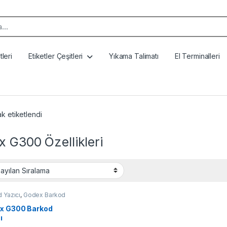
k:
leri
Etiketler Çeşitleri
Yıkama Talimatı
El Terminalleri
k etiketlendi
 G300 Özellikleri
 Yazıcı
,
Godex Barkod
x G300 Barkod
ı