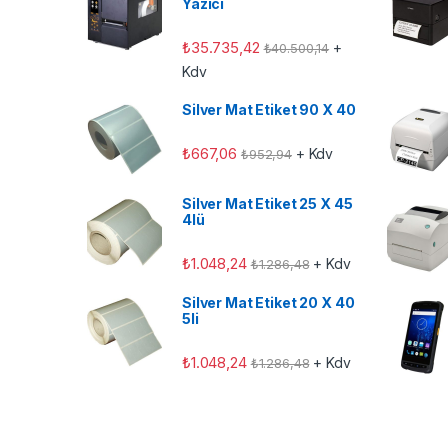
Yazıcı
₺
35.735,42
+
₺
40.500,14
Kdv
Silver Mat Etiket 90 X 40
₺
667,06
+ Kdv
₺
952,94
Silver Mat Etiket 25 X 45
4lü
₺
1.048,24
+ Kdv
₺
1.286,48
Silver Mat Etiket 20 X 40
5li
₺
1.048,24
+ Kdv
₺
1.286,48