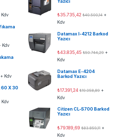
Yazıcı
₺
35.735,42
 Kdv
+
₺
40.500,14
Kdv
Yıkama
Datamax I-4212 Barkod
Yazıcı
 Kdv
₺
43.835,45
+
₺
50.744,29
ıkama
Kdv
Datamax E-4204
+ Kdv
Barkod Yazıcı
t 60 X 30
₺
17.391,24
+
₺
19.058,89
Kdv
 Kdv
Citizen CL-S700 Barkod
Yazıcı
₺
79.189,69
+
₺
83.859,11
Kdv