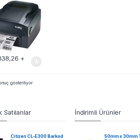
338,26
+
onuç gösteriliyor
 Satılanlar
İndirimli Ürünler
Citizen CL-E300 Barkod
50mm x 30mm 