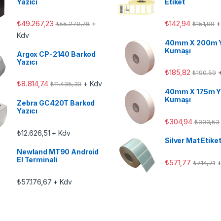
Yazıcı
Etiket
₺
49.267,23
₺
142,94
+
+
₺
55.270,78
₺
151,99
Kdv
40mm X 200m 
Kumaşı
Argox CP-2140 Barkod
Yazıcı
₺
185,82
+
₺
190,59
₺
8.814,74
+ Kdv
₺
11.435,33
40mm X 175m Y
Kumaşı
Zebra GC420T Barkod
Yazıcı
₺
304,94
₺
333,53
₺
12.626,51
+ Kdv
Silver Mat Etike
Newland MT90 Android
El Terminali
₺
571,77
+
₺
714,71
₺
57.176,67
+ Kdv