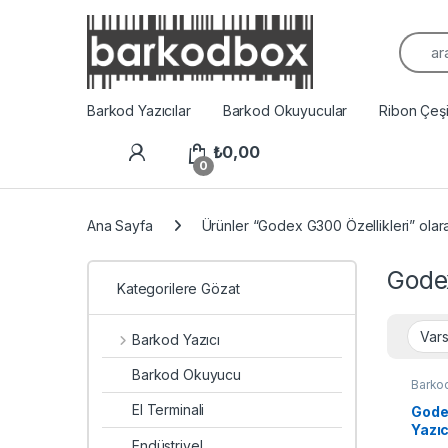
Arama
Barkod Yazıcılar
Barkod Okuyucular
Ribon Çeşit
₺
0,00
0
Ana Sayfa
Ürünler “Godex G300 Özellikleri” olara
Godex
Kategorilere Gözat
Barkod Yazıcı
Barkod Okuyucu
Barkod
Yazıcı
El Terminali
Gode
Yazıc
Endüstriyel