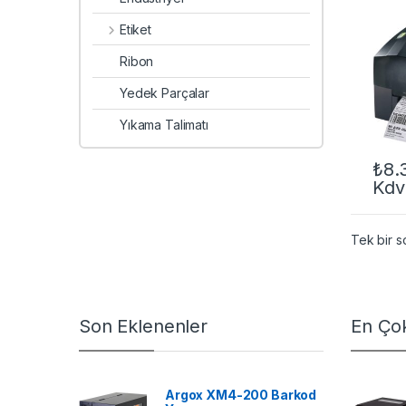
Etiket
Ribon
Yedek Parçalar
Yıkama Talimatı
₺
8.
Kdv
Tek bir s
Son Eklenenler
En Çok
Argox XM4-200 Barkod