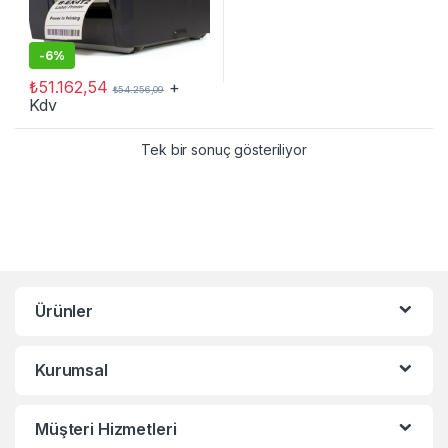
-
6%
₺
51.162,54
+
₺
54.256,09
Kdv
Tek bir sonuç gösteriliyor
Ürünler
Kurumsal
Müşteri Hizmetleri