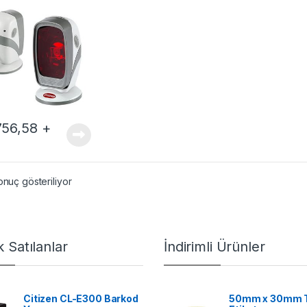
756,58
+
onuç gösteriliyor
 Satılanlar
İndirimli Ürünler
Citizen CL-E300 Barkod
50mm x 30mm 