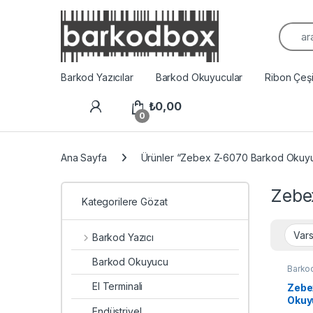
Arama
Barkod Yazıcılar
Barkod Okuyucular
Ribon Çeşit
₺
0,00
0
Ana Sayfa
Ürünler “Zebex Z-6070 Barkod Okuyuc
Zebe
Kategorilere Gözat
Barkod Yazıcı
Barkod Okuyucu
Barko
El Terminali
Zebe
Okuy
Endüstriyel