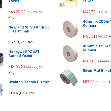
Yazıcı
Etiket
₺
49.211,23
₺
142,78
+
+
₺
55.207,95
₺
151,82
Kdv
40mm X 200m 
Kumaşı
Newland MT90 Android
El Terminali
₺
185,61
+
₺
190,37
₺
57.111,67
+ Kdv
40mm X 175m Y
Kumaşı
Honeywell PC42T
Barkod Yazıcı
₺
304,60
₺
333,15
₺
12.136,23
+
₺
14.277,92
Silver Mat Etike
Kdv
₺
571,12
+
₺
713,90
Uzaktan Destek Hizmeti
₺
1.094,64
+ Kdv