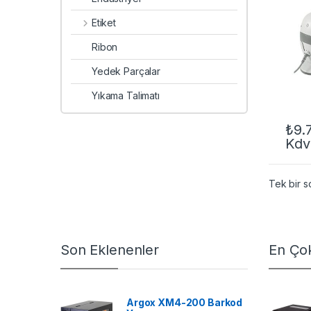
Etiket
Ribon
Yedek Parçalar
Yıkama Talimatı
₺
9.
Kdv
Tek bir s
Son Eklenenler
En Çok
Argox XM4-200 Barkod