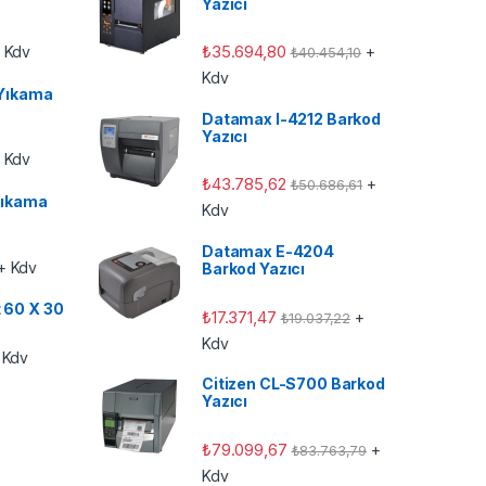
Yazıcı
₺
35.694,80
 Kdv
+
₺
40.454,10
Kdv
Yıkama
Datamax I-4212 Barkod
Yazıcı
 Kdv
₺
43.785,62
+
₺
50.686,61
ıkama
Kdv
Datamax E-4204
+ Kdv
Barkod Yazıcı
t 60 X 30
₺
17.371,47
+
₺
19.037,22
Kdv
 Kdv
Citizen CL-S700 Barkod
Yazıcı
₺
79.099,67
+
₺
83.763,79
Kdv