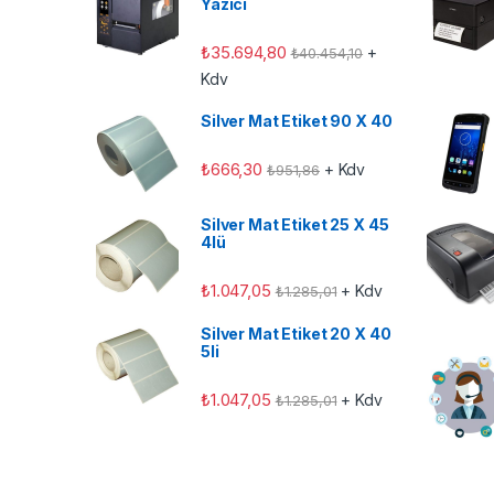
Yazıcı
₺
35.694,80
+
₺
40.454,10
Kdv
Silver Mat Etiket 90 X 40
₺
666,30
+ Kdv
₺
951,86
Silver Mat Etiket 25 X 45
4lü
₺
1.047,05
+ Kdv
₺
1.285,01
Silver Mat Etiket 20 X 40
5li
₺
1.047,05
+ Kdv
₺
1.285,01