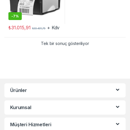
-
7%
₺
31.015,91
+ Kdv
₺
33.401,75
Tek bir sonuç gösteriliyor
Ürünler
Kurumsal
Müşteri Hizmetleri