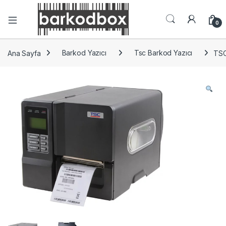
0
Ana Sayfa
Barkod Yazıcı
Tsc Barkod Yazıcı
TSC