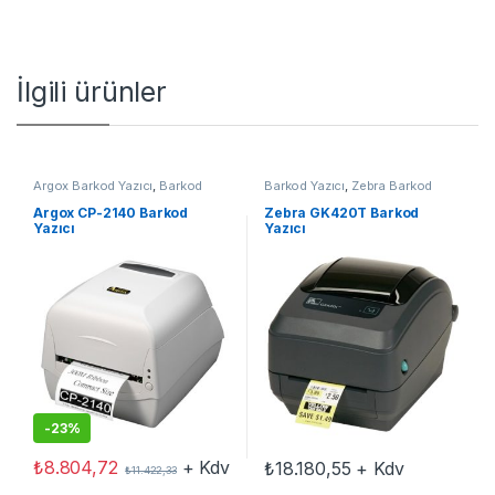
İlgili ürünler
Argox Barkod Yazıcı
,
Barkod
Barkod Yazıcı
,
Zebra Barkod
Yazıcı
Yazıcı
Argox CP-2140 Barkod
Zebra GK420T Barkod
Yazıcı
Yazıcı
-
23%
₺
8.804,72
+ Kdv
₺
18.180,55
+ Kdv
₺
11.422,33