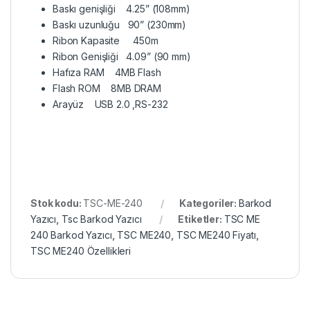
Baskı genişliği 4.25” (108mm)
Baskı uzunluğu 90” (230mm)
Ribon Kapasite 450m
Ribon Genişliği 4.09” (90 mm)
Hafıza RAM 4MB Flash
Flash ROM 8MB DRAM
Arayüz USB 2.0 ,RS-232
Stok kodu:
TSC-ME-240
Kategoriler:
Barkod
Yazıcı
,
Tsc Barkod Yazıcı
Etiketler:
TSC ME
240 Barkod Yazıcı
,
TSC ME240
,
TSC ME240 Fiyatı
,
TSC ME240 Özellikleri