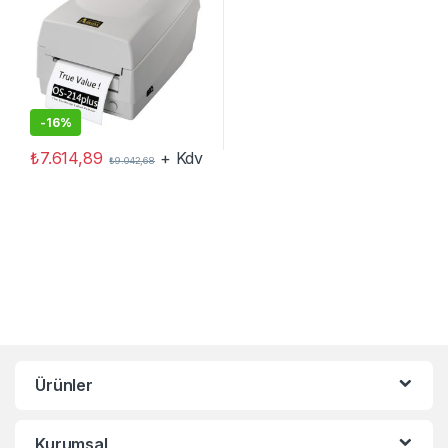
-
16%
₺
7.614,89
+ Kdv
₺
9.042,68
Ürünler
Kurumsal