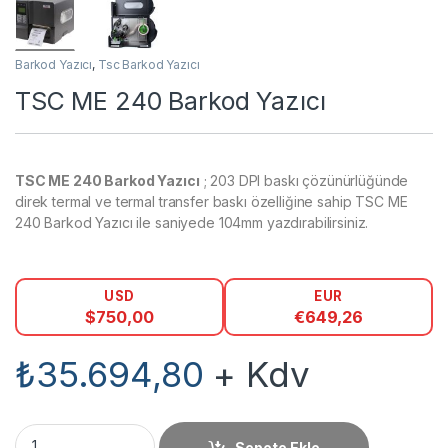
Barkod Yazıcı
,
Tsc Barkod Yazıcı
TSC ME 240 Barkod Yazıcı
TSC ME 240 Barkod Yazıcı
; 203 DPI baskı çözünürlüğünde
direk termal ve termal transfer baskı özelliğine sahip TSC ME
240 Barkod Yazıcı ile saniyede 104mm yazdırabilirsiniz.
USD
EUR
$
750,00
€
649,26
₺
35.694,80
+ Kdv
TSC ME 240 Barkod Yazıcı miktar
Sepete Ekle