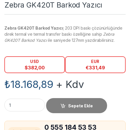
Zebra GK420T Barkod Yazıcı
Zebra GK420T Barkod Yazıcı
; 203 DPI baskı çözünürlüğünde
direk termal ve termal transfer baskı özelliğine sahip
Zebra
GK420T Barkod Yazıcı
ile saniyede 127mm yazdırabilirsiniz.
USD
EUR
$
382,00
€
331,49
₺
18.168,89
+ Kdv
Zebra GK420T Barkod Yazıcı miktar
Sepete Ekle
0 555 184 53 53