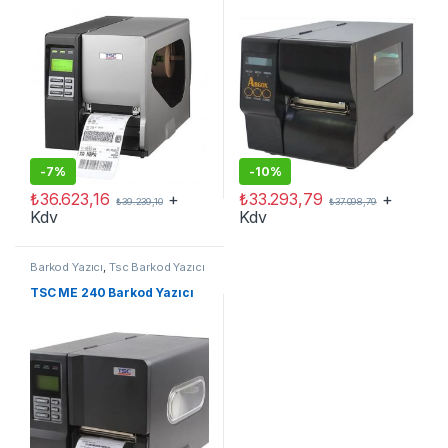
-
7%
-
10%
₺
36.623,16
+
₺
33.293,79
+
₺
39.239,10
₺
37.098,79
Kdv
Kdv
Barkod Yazıcı
,
Tsc Barkod Yazıcı
TSC ME 240 Barkod Yazıcı