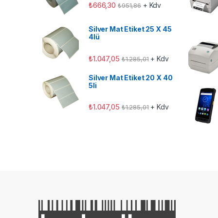
₺
666,30
+ Kdv
₺
951,86
Silver Mat Etiket 25 X 45
4lü
₺
1.047,05
+ Kdv
₺
1.285,01
Silver Mat Etiket 20 X 40
5li
₺
1.047,05
+ Kdv
₺
1.285,01