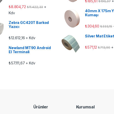
₺
185,61
+
₺
190,37
₺
8.804,72
+
₺
11.422,33
40mm X 175m Y
Kdv
Kumaşı
Zebra GC420T Barkod
₺
304,60
₺
333,15
Yazıcı
Silver Mat Etike
₺
12.612,16
+ Kdv
₺
571,12
+
₺
713,90
Newland MT90 Android
El Terminali
₺
57.111,67
+ Kdv
Ürünler
Kurumsal