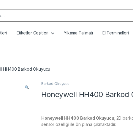
k:
leri
Etiketler Çeşitleri
Yıkama Talimatı
El Terminalleri
l HH400 Barkod Okuyucu
Barkod Okuyucu
Honeywell HH400 Barkod
Honeywell HH400 Barkod Okuyucu
; 2D bark
sensör özelliği ile ön plana çıkmaktadır.