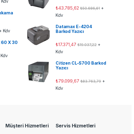
 Kdv
₺
43.785,62
+
₺
50.686,61
ıkama
Kdv
Datamax E-4204
+ Kdv
Barkod Yazıcı
t 60 X 30
₺
17.371,47
+
₺
19.037,22
Kdv
 Kdv
Citizen CL-S700 Barkod
Yazıcı
₺
79.099,67
+
₺
83.763,79
Kdv
Müşteri Hizmetleri
Servis Hizmetleri