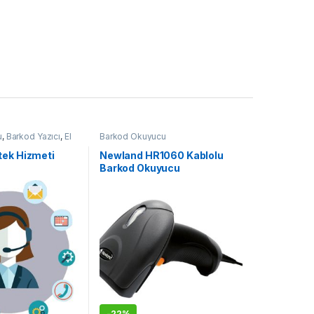
u
,
Barkod Yazıcı
,
El
Barkod Okuyucu
 Parçalar
tek Hizmeti
Newland HR1060 Kablolu
Barkod Okuyucu
-
22%