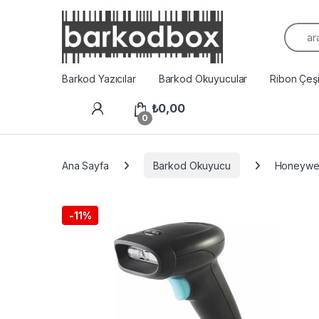
Arama
Barkod Yazıcılar
Barkod Okuyucular
Ribon Çeşit
₺
0,00
0
Ana Sayfa
Barkod Okuyucu
Honeywel
-
11%