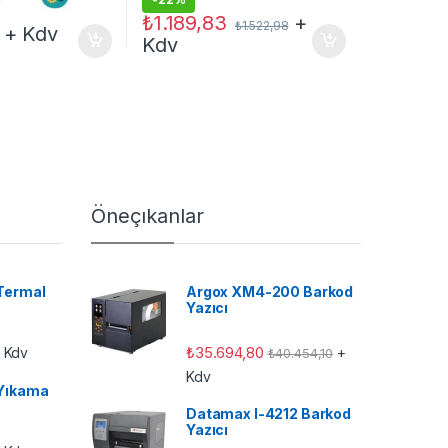
₺
1.189,83
+
₺
1.522,98
+ Kdv
Kdv
Öneçıkanlar
Termal
Argox XM4-200 Barkod
Yazıcı
₺
35.694,80
 Kdv
+
₺
40.454,10
Kdv
Yıkama
Datamax I-4212 Barkod
Yazıcı