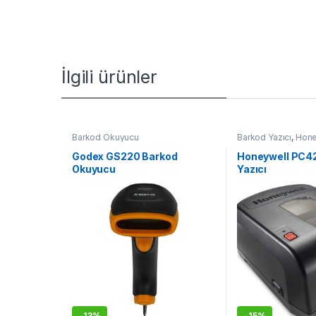
İlgili ürünler
Barkod Okuyucu
Barkod Yazıcı
,
Hone
Yazıcı
Godex GS220 Barkod
Honeywell PC4
Okuyucu
Yazıcı
-
13%
-
15%