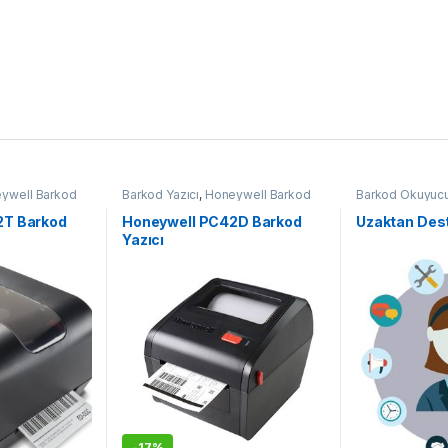
ywell Barkod
Barkod Yazıcı
,
Honeywell Barkod
Barkod Okuyuc
Yazıcı
Terminali
,
Yedek
2T Barkod
Honeywell PC42D Barkod
Uzaktan Des
Yazıcı
-
17%