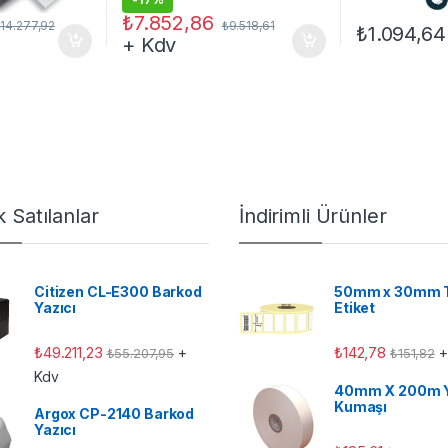
₺
7.852,86
₺
14.277,92
₺
9.518,61
₺
1.094,64
+ Kdv
 Satılanlar
İndirimli Ürünler
Citizen CL-E300 Barkod
50mm x 30mm 
Yazıcı
Etiket
₺
49.211,23
₺
142,78
+
+
₺
55.207,95
₺
151,82
Kdv
40mm X 200m 
Kumaşı
Argox CP-2140 Barkod
Yazıcı