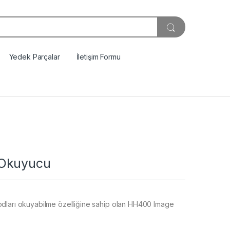
Yedek Parçalar
İletişim Formu
 Okuyucu
odları okuyabilme özelliğine sahip olan HH400 Image