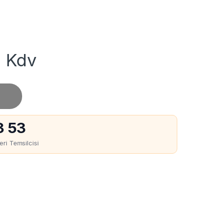
 Kdv
3 53
ri Temsilcisi