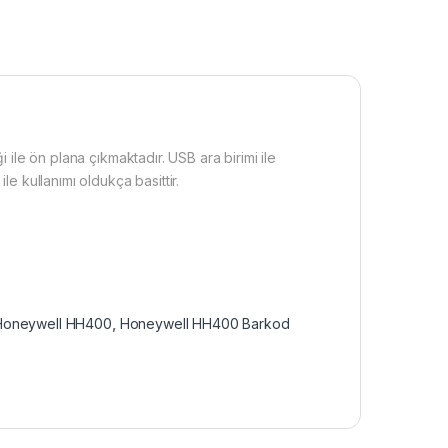
ile ön plana çıkmaktadır. USB ara birimi ile
 kullanımı oldukça basittir.
Honeywell HH400
,
Honeywell HH400 Barkod