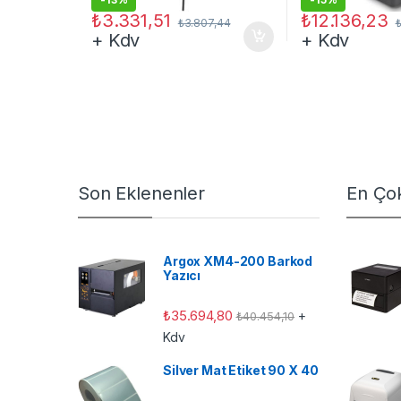
₺
3.331,51
₺
12.136,23
₺
3.807,44
+ Kdv
+ Kdv
Son Eklenenler
En Çok
Argox XM4-200 Barkod
Yazıcı
₺
35.694,80
+
₺
40.454,10
Kdv
Silver Mat Etiket 90 X 40