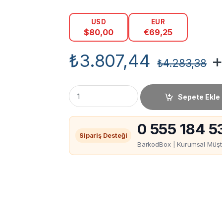
USD
EUR
$
80,00
€
69,25
₺
3.807,44
+
₺
4.283,38
Honeywell HH400 Barkod Okuyucu miktar
Sepete Ekle
0 555 184 5
Sipariş Desteği
BarkodBox | Kurumsal Müşte