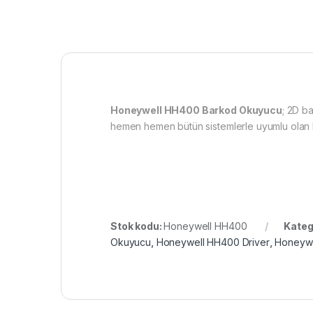
Honeywell HH400 Barkod Okuyucu
; 2D b
hemen hemen bütün sistemlerle uyumlu olan Ho
Stok kodu:
Honeywell HH400
Kateg
Okuyucu
,
Honeywell HH400 Driver
,
Honeywe