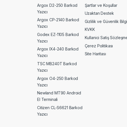
Argox D2-250 Barkod
Şartlar ve Koşullar
Yazıcı
Uzaktan Destek
Argox CP-2140 Barkod
Gizlilik ve Güvenlik Bilgi
Yazıcı
KVKK
Godex EZ-1105 Barkod
Kullanici Satiş Sözleşme
Yazıcı
Çerez Politikası
Argox IX4-240 Barkod
Site Haritası
Yazıcı
TSC MB240T Barkod
Yazıcı
Argox O4-250 Barkod
Yazıcı
Newland MT90 Android
El Terminali
Citizen CL-S6621 Barkod
Yazıcı