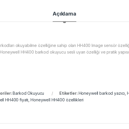
Açıklama
arkodları okuyabilme özelliğine sahip olan HH400 Image sensör özelliği 
neywell HH400 barkod okuyucu sesli uyarı özelliği ve pratik yapısı ile
oriler:
Barkod Okuyucu
Etiketler:
Honeywell barkod yazıcı
,
ll HH400 fiyatı
,
Honeywell HH400 özellikleri