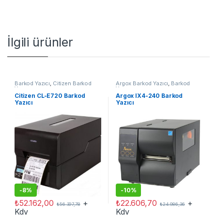
İlgili ürünler
Barkod Yazıcı
,
Citizen Barkod
Argox Barkod Yazıcı
,
Barkod
Yazıcı
Yazıcı
Citizen CL-E720 Barkod
Argox IX4-240 Barkod
Yazıcı
Yazıcı
-
8%
-
10%
₺
52.162,00
+
₺
22.606,70
+
₺
56.397,78
₺
24.986,36
Kdv
Kdv