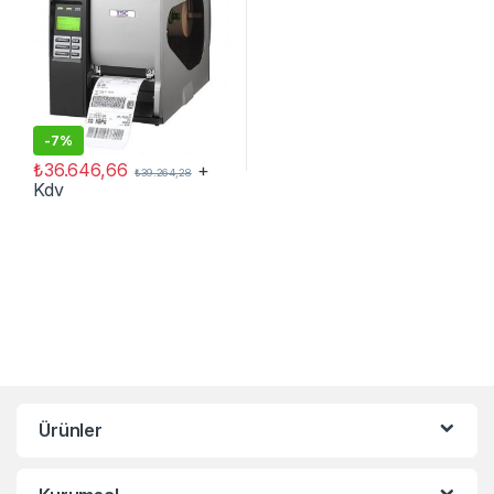
-
7%
₺
36.646,66
+
₺
39.264,28
Kdv
Ürünler