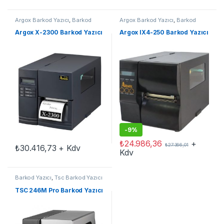
Argox Barkod Yazıcı
,
Barkod
Argox Barkod Yazıcı
,
Barkod
Yazıcı
Yazıcı
,
Endüstriyel
Argox X-2300 Barkod Yazıcı
Argox IX4-250 Barkod Yazıcı
-
9%
₺
24.986,36
+
₺
27.366,01
₺
30.416,73
+ Kdv
Kdv
Barkod Yazıcı
,
Tsc Barkod Yazıcı
TSC 246M Pro Barkod Yazıcı