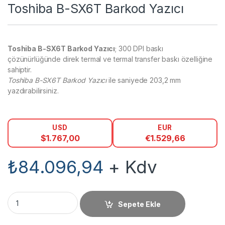
Toshiba B-SX6T Barkod Yazıcı
Toshiba B-SX6T Barkod Yazıcı
; 300 DPI baskı
çözünürlüğünde direk termal ve termal transfer baskı özelliğine
sahiptir.
Toshiba B-SX6T Barkod Yazıcı
ile saniyede 203,2 mm
yazdırabilirsiniz.
USD
EUR
$
1.767,00
€
1.529,66
₺
84.096,94
+ Kdv
Toshiba B-SX6T Barkod Yazıcı miktar
Sepete Ekle